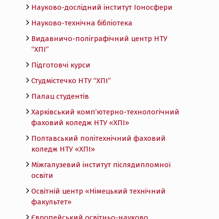
Науково-дослідний інститут Іоносфери
Науково-технічна бібліотека
Видавничо-поліграфічний центр НТУ
“ХПІ”
Підготовчі курси
Студмістечко НТУ “ХПІ”
Палац студентів
Харківський комп’ютерно-технологічний
фаховий коледж НТУ «ХПI»
Полтавський політехнічний фаховий
коледж НТУ «ХПI»
Міжгалузевий інститут післядипломної
освіти
Освітній центр «Німецький технічний
факультет»
Європейський освітньо-науково