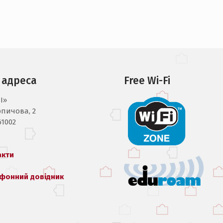
 адреса
Free Wi-Fi
I»
рпичова, 2
61002
акти
фонний довідник