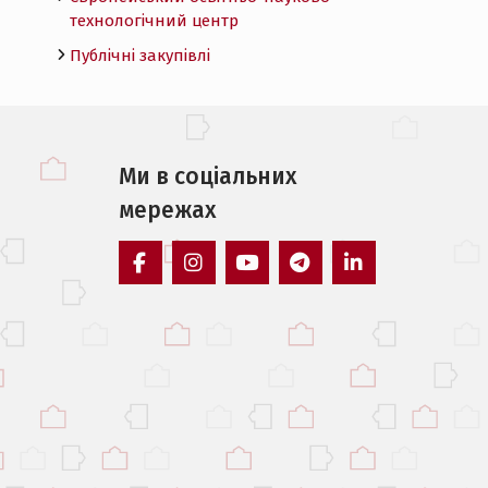
технологічний центр
Публічні закупівлі
Ми в соцiальних
мережах
facebook
instagram
youtube
telegram
linkedin