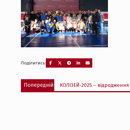
Поділитись:
Навігація
Попередній
Попередній
КОЛІЗЕЙ-2025 – відродження
записів
запис: