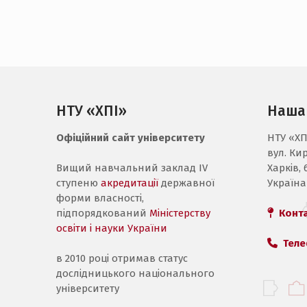
НТУ «ХПІ»
Наша
Офіційний сайт університету
НТУ «ХП
вул. Ки
Вищий навчальний заклад IV
Харків, 
ступеню
акредитації
державної
Україна
форми власності,
підпорядкований
Міністерству
Конт
освіти і науки України
Теле
в 2010 році отримав статус
дослідницького національного
університету