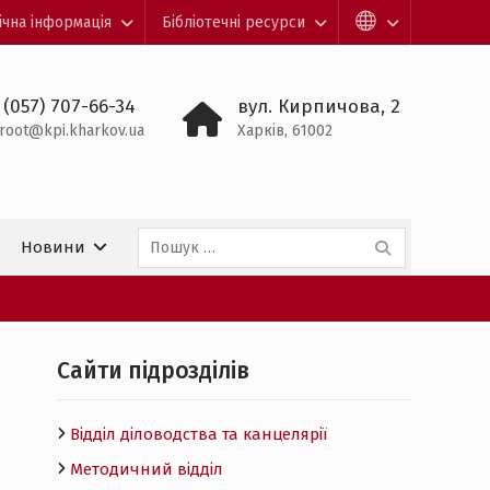
ічна інформація
Бібліотечні ресурси
 (057) 707-66-34
вул. Кирпичова, 2
root@kpi.kharkov.ua
Харків, 61002
Пошук:
Новини
Cайти підрозділів
Відділ діловодства та канцелярії
Методичний відділ