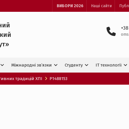
ВИБОРИ 2026
Наші сайти
Публ
ний
+38
ький
oms
ут»
Міжнародні зв’язки
Студенту
IT технологiї
тивних традицій ХПІ
P1488153