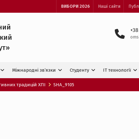
ВИБОРИ 2026
Наші сайти
Публ
ний
+38
ький
oms
ут»
Міжнародні зв’язки
Студенту
IT технологiї
тивних традицій ХПІ
SHA_9105