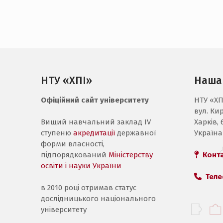
НТУ «ХПІ»
Наша
Офіційний сайт університету
НТУ «ХП
вул. Ки
Вищий навчальний заклад IV
Харків, 
ступеню
акредитації
державної
Україна
форми власності,
підпорядкований
Міністерству
Конт
освіти і науки України
Теле
в 2010 році отримав статус
дослідницького національного
університету