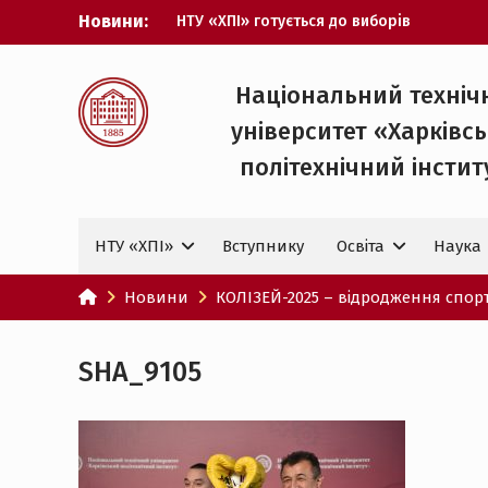
Перейти
Новини:
НТУ «ХПІ» готується до виборів
до
ректора
вмісту
Музичні таланти ХПІ запрошуються на
Всеукраїнський фестиваль «Червона
Національний техніч
рута – 2027»
університет «Харківс
ХПІ уклав угоду про партнерство з
ДержНДІ технологій кібербезпеки
політехнічний iнстит
Випускник ХПІ став
Головнокомандувачем Збройних Сил
України
НТУ «ХПІ»
Вступнику
Освіта
Наука
У Верховній Раді за участю ХПІ
обговорили перспективи українсько-
іспанського технологічного
Новини
КОЛІЗЕЙ-2025 – відродження спор
партнерства
SHA_9105