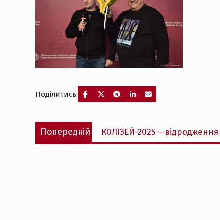
Поділитись:
Навігація
Попередній
Попередній
КОЛІЗЕЙ-2025 – відродження
записів
запис: