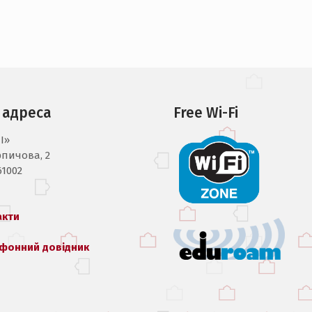
 адреса
Free Wi-Fi
I»
рпичова, 2
61002
акти
фонний довідник