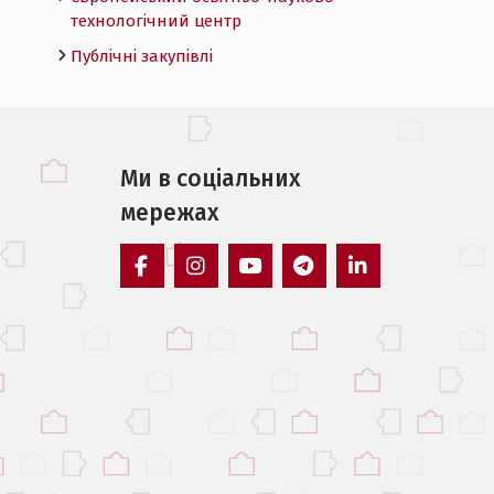
технологічний центр
Публічні закупівлі
Ми в соцiальних
мережах
facebook
instagram
youtube
telegram
linkedin