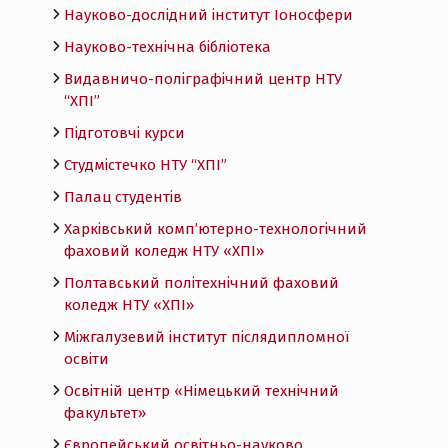
Науково-дослідний інститут Іоносфери
Науково-технічна бібліотека
Видавничо-поліграфічний центр НТУ
“ХПІ”
Підготовчі курси
Студмістечко НТУ “ХПІ”
Палац студентів
Харківський комп’ютерно-технологічний
фаховий коледж НТУ «ХПI»
Полтавський політехнічний фаховий
коледж НТУ «ХПI»
Міжгалузевий інститут післядипломної
освіти
Освітній центр «Німецький технічний
факультет»
Європейський освітньо-науково