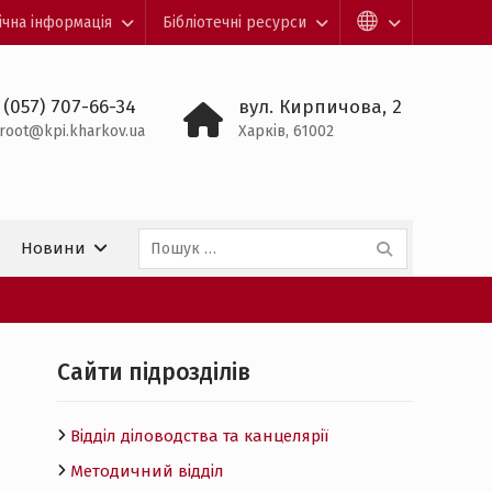
ічна інформація
Бібліотечні ресурси
 (057) 707-66-34
вул. Кирпичова, 2
root@kpi.kharkov.ua
Харків, 61002
Пошук:
Новини
Cайти підрозділів
Відділ діловодства та канцелярії
Методичний відділ