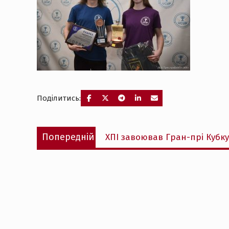
Поділитись:
Навігація
Попередній
Попередній
ХПІ завоював Гран-прі Кубк
записів
запис: