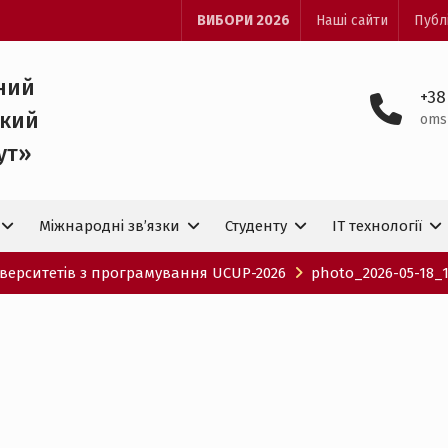
ВИБОРИ 2026
Наші сайти
Публ
ний
+38
ький
oms
ут»
Міжнародні зв’язки
Студенту
IT технологiї
іверситетів з програмування UCUP-2026
photo_2026-05-18_17