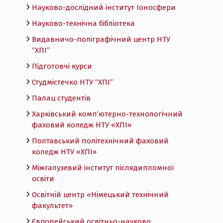
Науково-дослідний інститут Іоносфери
Науково-технічна бібліотека
Видавничо-поліграфічний центр НТУ
“ХПІ”
Підготовчі курси
Студмістечко НТУ “ХПІ”
Палац студентів
Харківський комп’ютерно-технологічний
фаховий коледж НТУ «ХПI»
Полтавський політехнічний фаховий
коледж НТУ «ХПI»
Міжгалузевий інститут післядипломної
освіти
Освітній центр «Німецький технічний
факультет»
Європейський освітньо-науково