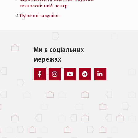
технологічний центр
Публічні закупівлі
Ми в соцiальних
мережах
facebook
instagram
youtube
telegram
linkedin