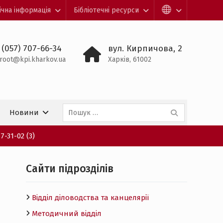
ічна інформація
Бібліотечні ресурси
 (057) 707-66-34
вул. Кирпичова, 2
root@kpi.kharkov.ua
Харків, 61002
Пошук:
Новини
-31-02 (3)
Cайти підрозділів
Відділ діловодства та канцелярії
Методичний відділ