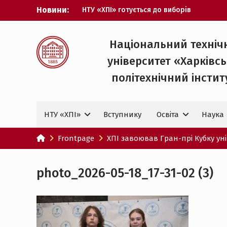
Перейти
Новини:
НТУ «ХПІ» готується до виборів
до
ректора
вмісту
Музичні таланти ХПІ запрошуються на
Всеукраїнський фестиваль «Червона
Національний техніч
рута – 2027»
університет «Харківс
ХПІ уклав угоду про партнерство з
ДержНДІ технологій кібербезпеки
політехнічний iнстит
Випускник ХПІ став
Головнокомандувачем Збройних Сил
України
НТУ «ХПІ»
Вступнику
Освіта
Наука
У Верховній Раді за участю ХПІ
обговорили перспективи українсько-
іспанського технологічного
Frontpage
ХПІ завоював Гран-прі Кубку ун
партнерства
photo_2026-05-18_17-31-02 (3)