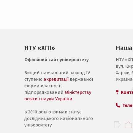
НТУ «ХПІ»
Наша
Офіційний сайт університету
НТУ «ХП
вул. Ки
Вищий навчальний заклад IV
Харків, 
ступеню
акредитації
державної
Україна
форми власності,
підпорядкований
Міністерству
Конт
освіти і науки України
Теле
в 2010 році отримав статус
дослідницького національного
університету