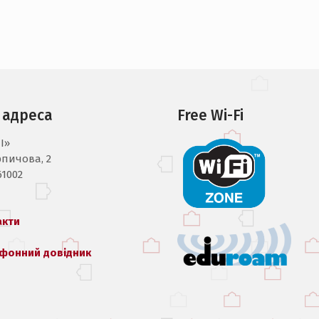
 адреса
Free Wi-Fi
I»
рпичова, 2
61002
акти
фонний довідник