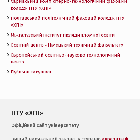
Харківський комп’ютерно-технологічний фаховий
коледж НТУ «ХПI»
Полтавський політехнічний фаховий коледж НТУ
«ХПI»
Міжгалузевий інститут післядипломної освіти
Освітній центр «Німецький технічний факультет»
Європейський освітньо-науково технологічний
центр
Публічні закупівлі
НТУ «ХПІ»
Офіційний сайт університету
Вищий навчальний заклад IV ступеню
акредитації