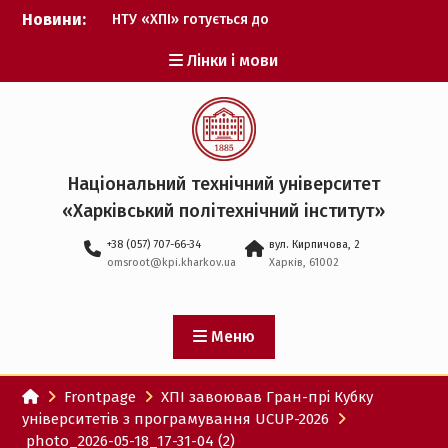
Перейти
Новини:
НТУ «ХПІ» готується до
до
виборів ректора
вмісту
Лінки і мови
Музичні таланти ХПІ
запрошуються на
Всеукраїнський
фестиваль «Червона
рута – 2027»
ХПІ уклав угоду про
Національний технічний університет
партнерство з ДержНДІ
«Харківський політехнічний iнститут»
технологій кібербезпеки
Випускник ХПІ став
+38 (057) 707-66-34
вул. Кирпичова, 2
Головнокомандувачем
omsroot@kpi.kharkov.ua
Харків, 61002
Збройних Сил України
У Верховній Раді за
участю ХПІ обговорили
перспективи українсько-
Меню
іспанського
технологічного
Frontpage
ХПІ завоював Гран-прі Кубку
партнерства
університетів з програмування UCUP-2026
photo_2026-05-18_17-31-04 (2)