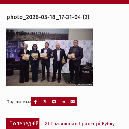
photo_2026-05-18_17-31-04 (2)
Поділитись:
Навігація
Попередній
Попередній
ХПІ завоював Гран-прі Кубку
записів
запис: