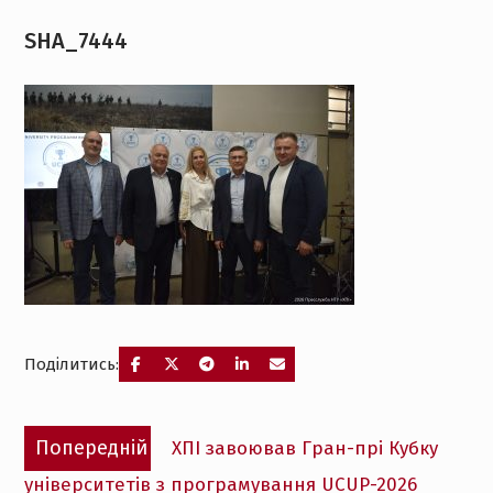
SHA_7444
Поділитись:
Навігація
Попередній
Попередній
ХПІ завоював Гран-прі Кубку
записів
запис:
університетів з програмування UCUP-2026