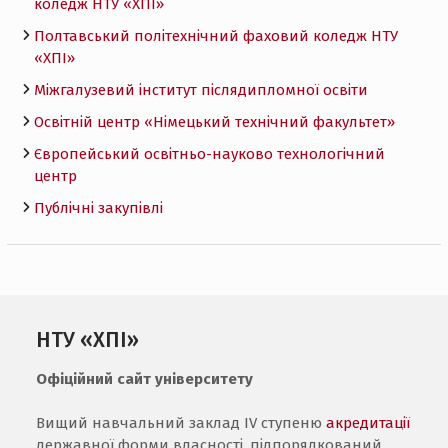
коледж НТУ «ХПI»
Полтавський політехнічний фаховий коледж НТУ
«ХПI»
Міжгалузевий інститут післядипломної освіти
Освітній центр «Німецький технічний факультет»
Європейський освітньо-науково технологічний
центр
Публічні закупівлі
НТУ «ХПІ»
Офіційний сайт університету
Вищий навчальний заклад IV ступеню
акредитації
державної форми власності, підпорядкований