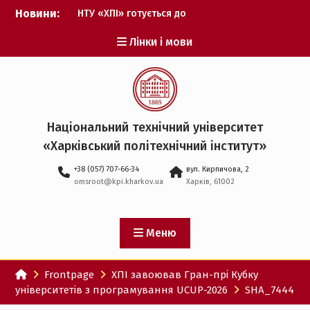
Перейти
Новини:
НТУ «ХПІ» готується до
до
виборів ректора
вмісту
Лінки і мови
Музичні таланти ХПІ
запрошуються на
Всеукраїнський
фестиваль «Червона
рута – 2027»
ХПІ уклав угоду про
Національний технічний університет
партнерство з ДержНДІ
«Харківський політехнічний iнститут»
технологій кібербезпеки
Випускник ХПІ став
+38 (057) 707-66-34
вул. Кирпичова, 2
Головнокомандувачем
omsroot@kpi.kharkov.ua
Харків, 61002
Збройних Сил України
У Верховній Раді за
участю ХПІ обговорили
перспективи українсько-
Меню
іспанського
технологічного
Frontpage
ХПІ завоював Гран-прі Кубку
партнерства
університетів з програмування UCUP-2026
SHA_7444