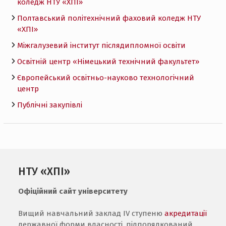
коледж НТУ «ХПI»
Полтавський політехнічний фаховий коледж НТУ
«ХПI»
Міжгалузевий інститут післядипломної освіти
Освітній центр «Німецький технічний факультет»
Європейський освітньо-науково технологічний
центр
Публічні закупівлі
НТУ «ХПІ»
Офіційний сайт університету
Вищий навчальний заклад IV ступеню
акредитації
державної форми власності, підпорядкований