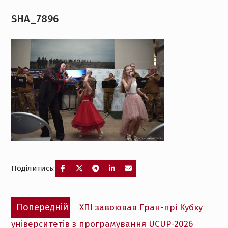
SHA_7896
Поділитись:
Навігація
Попередній
Попередній
ХПІ завоював Гран-прі Кубку
записів
запис:
університетів з програмування UCUP-2026