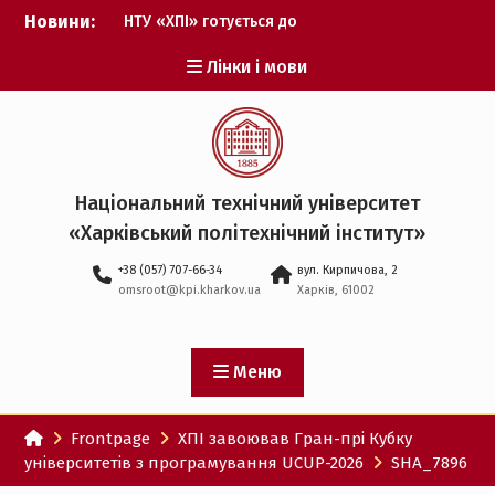
Перейти
Новини:
НТУ «ХПІ» готується до
до
виборів ректора
вмісту
Лінки і мови
Музичні таланти ХПІ
запрошуються на
Всеукраїнський
фестиваль «Червона
рута – 2027»
ХПІ уклав угоду про
Національний технічний університет
партнерство з ДержНДІ
«Харківський політехнічний iнститут»
технологій кібербезпеки
Випускник ХПІ став
+38 (057) 707-66-34
вул. Кирпичова, 2
Головнокомандувачем
omsroot@kpi.kharkov.ua
Харків, 61002
Збройних Сил України
У Верховній Раді за
участю ХПІ обговорили
перспективи українсько-
Меню
іспанського
технологічного
Frontpage
ХПІ завоював Гран-прі Кубку
партнерства
університетів з програмування UCUP-2026
SHA_7896