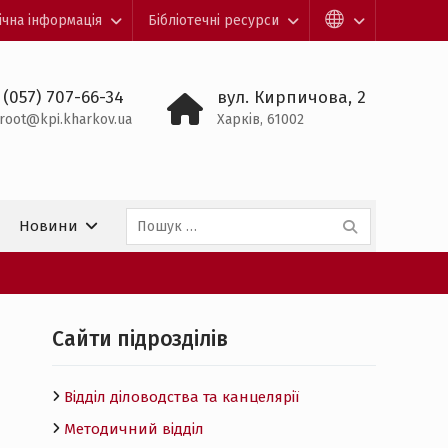
ічна інформація
Бібліотечні ресурси
 (057) 707-66-34
вул. Кирпичова, 2
root@kpi.kharkov.ua
Харків, 61002
Пошук:
Новини
Cайти підрозділів
Відділ діловодства та канцелярії
Методичний відділ