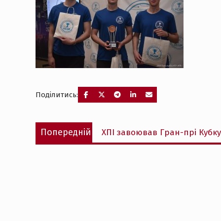
Поділитись:
Навігація
Попередній
Попередній
ХПІ завоював Гран-прі Кубк
записів
запис: