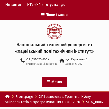
Перейти
Новини:
НТУ «ХПІ» готується до
до
виборів ректора
вмісту
Лінки і мови
Музичні таланти ХПІ
запрошуються на
Всеукраїнський
фестиваль «Червона
рута – 2027»
ХПІ уклав угоду про
Національний технічний університет
партнерство з ДержНДІ
«Харківський політехнічний iнститут»
технологій кібербезпеки
Випускник ХПІ став
+38 (057) 707-66-34
вул. Кирпичова, 2
Головнокомандувачем
omsroot@kpi.kharkov.ua
Харків, 61002
Збройних Сил України
У Верховній Раді за
участю ХПІ обговорили
перспективи українсько-
Меню
іспанського
технологічного
Frontpage
ХПІ завоював Гран-прі Кубку
партнерства
університетів з програмування UCUP-2026
SHA_8004