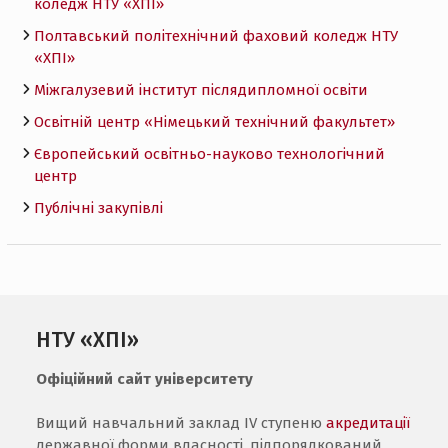
коледж НТУ «ХПI»
Полтавський політехнічний фаховий коледж НТУ
«ХПI»
Міжгалузевий інститут післядипломної освіти
Освітній центр «Німецький технічний факультет»
Європейський освітньо-науково технологічний
центр
Публічні закупівлі
НТУ «ХПІ»
Офіційний сайт університету
Вищий навчальний заклад IV ступеню
акредитації
державної форми власності, підпорядкований