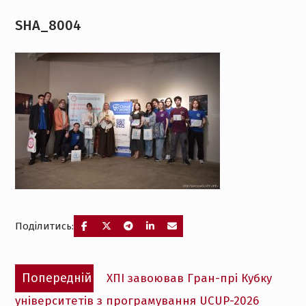
SHA_8004
Поділитись:
Навігація
Попередній
Попередній
ХПІ завоював Гран-прі Кубку
записів
запис:
університетів з програмування UCUP-2026