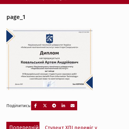
page_1
Поділитись:
Навігація
Попередній
Попередній
Студент ХПІ переміг у