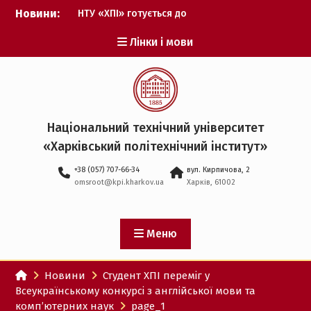
Перейти
Новини:
НТУ «ХПІ» готується до
до
виборів ректора
вмісту
Лінки і мови
Музичні таланти ХПІ
запрошуються на
Всеукраїнський
фестиваль «Червона
рута – 2027»
ХПІ уклав угоду про
Національний технічний університет
партнерство з ДержНДІ
«Харківський політехнічний iнститут»
технологій кібербезпеки
Випускник ХПІ став
+38 (057) 707-66-34
вул. Кирпичова, 2
Головнокомандувачем
omsroot@kpi.kharkov.ua
Харків, 61002
Збройних Сил України
У Верховній Раді за
участю ХПІ обговорили
перспективи українсько-
Меню
іспанського
технологічного
Новини
Студент ХПІ переміг у
партнерства
Всеукраїнському конкурсі з англійської мови та
комп’ютерних наук
page_1