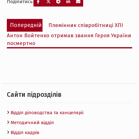
Поділитись:
Навігація
Попередній
Попередній
Племінник співробітниці ХПІ
записів
запис:
Антон Войтенко отримав звання Героя України
посмертно
Cайти підрозділів
Відділ діловодства та канцелярії
Методичний відділ
Відділ кадрів