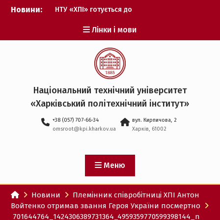
Перейти
Новини:
НТУ «ХПІ» готується до
до
виборів ректора
вмісту
Лінки і мови
Музичні таланти ХПІ
запрошуються на
Всеукраїнський
фестиваль «Червона
рута – 2027»
ХПІ уклав угоду про
Національний технічний університет
партнерство з ДержНДІ
«Харківський політехнічний iнститут»
технологій кібербезпеки
Випускник ХПІ став
+38 (057) 707-66-34
вул. Кирпичова, 2
Головнокомандувачем
omsroot@kpi.kharkov.ua
Харків, 61002
Збройних Сил України
У Верховній Раді за
участю ХПІ обговорили
перспективи українсько-
Меню
іспанського
технологічного
Новини
Племінник співробітниці ХПІ Антон
партнерства
Войтенко отримав звання Героя України посмертно
701644764_1424306389731364_4959359770599398144_n