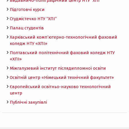
Видавничо-поліграфічний центр НТУ “ХПІ”
Підготовчі курси
Студмістечко НТУ “ХПІ”
Палац студентів
Харківський комп’ютерно-технологічний фаховий
коледж НТУ «ХПI»
Полтавський політехнічний фаховий коледж НТУ
«ХПI»
Міжгалузевий інститут післядипломної освіти
Освітній центр «Німецький технічний факультет»
Європейський освітньо-науково технологічний
центр
Публічні закупівлі