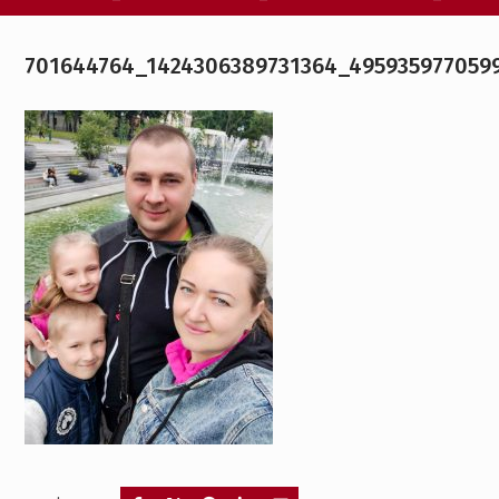
701644764_1424306389731364_495935977059