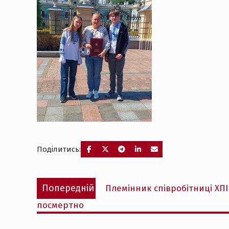
Поділитись:
Навігація
Попередній
Попередній
Племінник співробітниці ХП
записів
запис:
посмертно