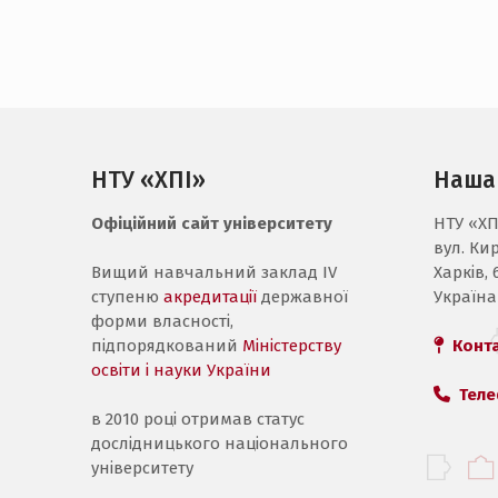
НТУ «ХПІ»
Наша
Офіційний сайт університету
НТУ «ХП
вул. Ки
Вищий навчальний заклад IV
Харків, 
ступеню
акредитації
державної
Україна
форми власності,
підпорядкований
Міністерству
Конт
освіти і науки України
Теле
в 2010 році отримав статус
дослідницького національного
університету