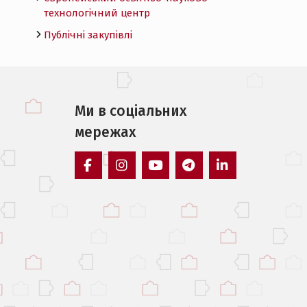
технологічний центр
Публічні закупівлі
Ми в соцiальних
мережах
facebook
instagram
youtube
telegram
linkedin