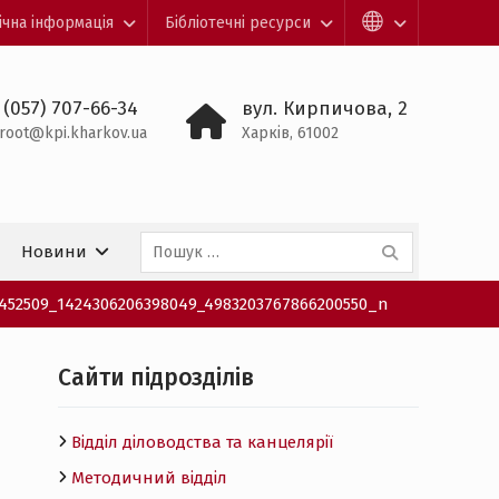
ічна інформація
Бібліотечні ресурси
 (057) 707-66-34
вул. Кирпичова, 2
root@kpi.kharkov.ua
Харків, 61002
Пошук:
Новини
452509_1424306206398049_4983203767866200550_n
Cайти підрозділів
Відділ діловодства та канцелярії
Методичний відділ