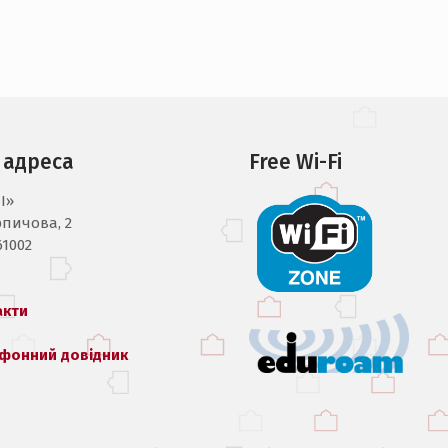
 адреса
Free Wi-Fi
I»
рпичова, 2
61002
акти
фонний довідник