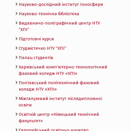
Науково-дослідний інститут Іоносфери
Науково-технічна бібліотека
Видавничо-поліграфічний центр НТУ
“ХПІ”
Підготовчі курси
Студмістечко НТУ “ХПІ”
Палац студентів
Харківський комп’ютерно-технологічний
фаховий коледж НТУ «ХПI»
Полтавський політехнічний фаховий
коледж НТУ «ХПI»
Міжгалузевий інститут післядипломної
освіти
Освітній центр «Німецький технічний
факультет»
Європейський освітньо-науково