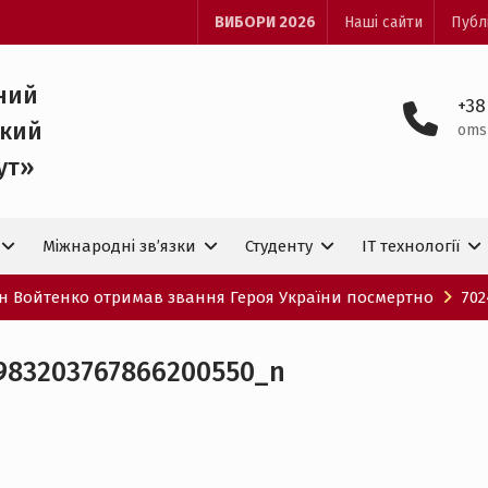
ВИБОРИ 2026
Наші сайти
Публ
ний
+38
ький
oms
ут»
Міжнародні зв’язки
Студенту
IT технологiї
он Войтенко отримав звання Героя України посмертно
702
983203767866200550_n