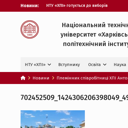
Перейти
Новини:
НТУ «ХПІ» готується до виборів
до
ректора
вмісту
Музичні таланти ХПІ запрошуються на
Всеукраїнський фестиваль «Червона
Національний техніч
рута – 2027»
університет «Харківс
ХПІ уклав угоду про партнерство з
ДержНДІ технологій кібербезпеки
політехнічний iнстит
Випускник ХПІ став
Головнокомандувачем Збройних Сил
України
НТУ «ХПІ»
Вступнику
Освіта
Наука
У Верховній Раді за участю ХПІ
обговорили перспективи українсько-
іспанського технологічного
Новини
Племінник співробітниці ХПІ Ант
партнерства
702452509_1424306206398049_4