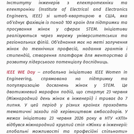
Інституту інженерів з електротехніки та
електроніки (Institute of Electrical and Electronics
Engineers,
IEEE
) зі штаб-квартирою в США, яка
об’єднує фахівців із понад 100 країн для підтримки та
просування жінок у сферах STEM. Ініціативи
реалізуються через мережу університетських та
регіональних філій. Об’єднання має на меті залучення
жінок до технічних професій, надання грантів і
стипендій, створення платформ для менторства й
розвитку лідерського потенціалу дослідниць.
IEEE WIE Day
‒ глобальна ініціатива IEEE Women in
Engineering, спрямована на підтримку та
популяризацію досягнень жінок у STEM. Це
двотижневий марафон подій, що стартує 23 червня
(Міжнародний день жінок в інженерії) і триває до 7
липня. У цей період у різних країнах проходять
тематичні заходи під керівництвом амбасадорів. У
межах ініціативи 23 червня 2026 року в НТУ «ХПІ»
відбувся міжнародний круглий стіл «Жінки в інженерії:
глобальні можливості та професійні спільноти»