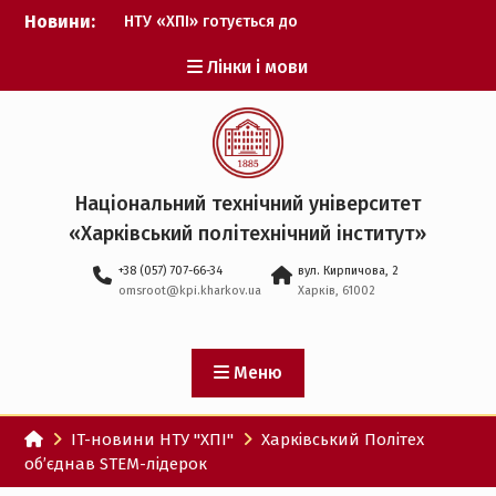
Перейти
НТУ «ХПІ» готується до
Новини:
до
виборів ректора
Музичні таланти ХПІ
вмісту
Лінки і мови
запрошуються на
Всеукраїнський
фестиваль «Червона
рута – 2027»
ХПІ уклав угоду про
партнерство з ДержНДІ
Національний технічний університет
технологій кібербезпеки
«Харківський політехнічний iнститут»
Випускник ХПІ став
Головнокомандувачем
+38 (057) 707-66-34
вул. Кирпичова, 2
Збройних Сил України
omsroot@kpi.kharkov.ua
Харків, 61002
У Верховній Раді за
участю ХПІ обговорили
перспективи українсько-
Меню
іспанського
технологічного
партнерства
IT-новини НТУ "ХПІ"
Харківський Політех
об’єднав STEM-лідерок