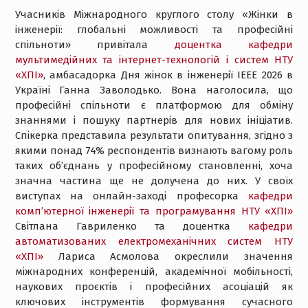
Учасників Міжнародного круглого столу «Жінки в
інженерії: глобальні можливості та професійні
спільноти» привітала
доцентка кафедри
мультимедійних та інтернет-технологій і систем НТУ
«ХПІ»
, амбасадорка Дня жінок в інженерії IEEE 2026 в
Україні Ганна Заволодько. Вона наголосила, що
професійні спільноти є платформою для обміну
знаннями і пошуку партнерів для нових ініціатив.
Спікерка представила результати опитування, згідно з
якими понад 74% респондентів визнають вагому роль
таких об’єднань у професійному становленні, хоча
значна частина ще не долучена до них. У своїх
виступах на онлайн-заході професорка
кафедри
комп’ютерної інженерії та програмування НТУ «ХПІ»
Світлана Гавриленко та доцентка
кафедри
автоматизованих електромеханічних систем НТУ
«ХПІ»
Лариса Асмолова окреслили значення
міжнародних конференцій, академічної мобільності,
наукових проєктів і професійних асоціацій як
ключових інструментів формування сучасного