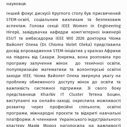
науковця.
Інший фокус дискусії Круглого столу був присвячений
STEM-освіті, соціальним викликам та безпековим
аспектам. Голова секції IEEE Women in Engineering
Нігерії, завідувачка кафедри комп’ютерної інженерії
ESUT та амбасадорка IEEE WIE 2026 докторка Чіома
Вайолет Олека (Dr. Chioma Violet Oleka) представила
досвід впровадження STEM-ініціатив у країнах Африки
на південь від Сахари. Зокрема, вона розповіла про
програму залучення жінок до технічної освіти,
популяризацію математики та волонтерські освітні
заходи IEEE. Чіома Вайолет Олека звернула увагу на
проблему обмеженого доступу жінок до освіти та
важливість системної підтримки. Зі свого боку
представниця Kharkiv IT Cluster Тетяна Боцян,
виступаючі на онлайн-заході, окреслила можливості
розвитку через професійні спільноти, освітні
програми, міжнародні проєкти та відкриті навчальні
платформи. А членкиня Українського індустріального
кластеру Марія Мороз наголосила на важливості