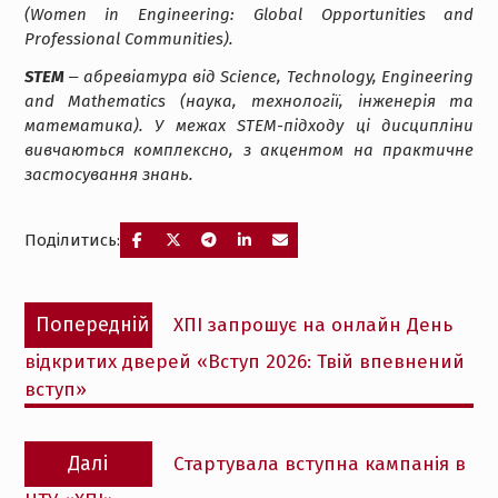
(Women in Engineering: Global Opportunities and
Professional Communities).
STEM
‒ абревіатура від Science, Technology, Engineering
and Mathematics (наука, технології, інженерія та
математика). У межах STEM-підходу ці дисципліни
вивчаються комплексно, з акцентом на практичне
застосування знань.
Поділитись:
Навігація
Попередній
Попередній
ХПІ запрошує на онлайн День
записів
запис:
відкритих дверей «Вступ 2026: Твій впевнений
вступ»
Наступний
Далі
Стартувала вступна кампанія в
запис: