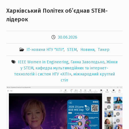
Харківський Політех об’єднав STEM-
лідерок
30.06.2026
IT-новини НТУ "ХПІ"
,
STEM
,
Новини
,
Тикер
IEEE Women in Engineering
,
Ганна Заволодько
,
Жінки
у STEM
,
кафедра мультимедійних та інтернет-
технологій і систем НТУ «ХПІ»
,
міжнародний круглий
стіл