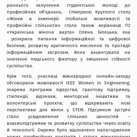
раннього залучення студентської молоді до
професійних об’єднань. Спікеркою Круглого столу
«Жінки в інженерії: глобальні можливості та
професійні спільноти» стала також керівниця ГО
«Українська жіноча варта» Олена Білецька, яка
розкрила питання інформаційної та цифрової
безпеки, розвитку критичного мислення та протидії
інформаційним загрозам. Вона акцентувала на
значенні людського фактору у зміцненні стійкості
суспільства.
Крім того, учасниці міжнародної онлайн-заходу
обговорили можливості IEEE Women in Engineering,
зокрема програми лідерства, грантову підтримку,
стипендії, відзнаки, менторські ініціативи та
волонтерські проєкти, що відкривають нові
перспективи для жінок у STEM. Підсумком зустрічі
стало усвідомлення спільних цінностей ‒
взаємопідтримки та розвитку суспільства через освіту
й технології. Окремо було відзначено налагодження
нових професійних контактів і запуск міжнародних