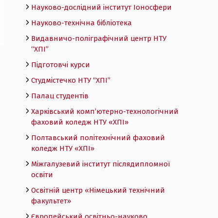
Науково-дослідний інститут Іоносфери
Науково-технічна бібліотека
Видавничо-поліграфічний центр НТУ
“ХПІ”
Підготовчі курси
Студмістечко НТУ “ХПІ”
Палац студентів
Харківський комп’ютерно-технологічний
фаховий коледж НТУ «ХПI»
Полтавський політехнічний фаховий
коледж НТУ «ХПI»
Міжгалузевий інститут післядипломної
освіти
Освітній центр «Німецький технічний
факультет»
Європейський освітньо-науково