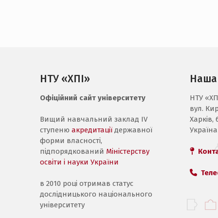
НТУ «ХПІ»
Наша
Офіційний сайт університету
НТУ «ХП
вул. Ки
Вищий навчальний заклад IV
Харків, 
ступеню
акредитації
державної
Україна
форми власності,
підпорядкований
Міністерству
Конт
освіти і науки України
Теле
в 2010 році отримав статус
дослідницького національного
університету