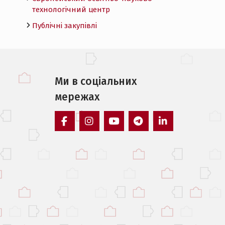
технологічний центр
Публічні закупівлі
Ми в соцiальних
мережах
facebook
instagram
youtube
telegram
linkedin