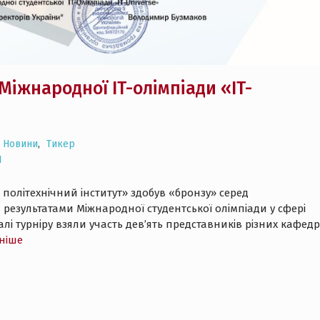
 Міжнародної IT-олімпіади «IT-
Новини
,
Тикер
І
політехнічний інститут» здобув «бронзу» серед
результатами Міжнародної студентської олімпіади у сфері
алі турніру взяли участь дев’ять представників різних кафедр
нiше