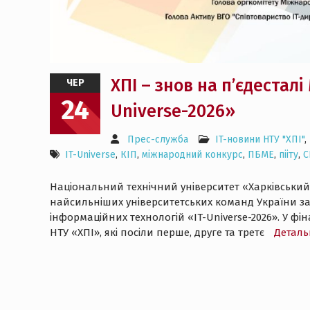
ХПІ – знов на п’єдесталі
ЧЕР
24
Universe-2026»
Прес-служба
IT-новини НТУ "ХПІ"
,
IT-Universe
,
КІП
,
міжнародний конкурс
,
ПБМЕ
,
пііту
,
С
Національний технічний університет «Харківський 
найсильніших університетських команд України за 
інформаційних технологій «IT-Universe-2026». У фін
НТУ «ХПІ», які посіли перше, друге та третє
Деталь