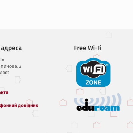
 адреса
Free Wi-Fi
I»
рпичова, 2
61002
акти
фонний довідник