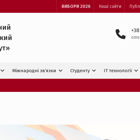
ВИБОРИ 2026
Наші сайти
Публ
ний
+38
ький
oms
ут»
Міжнародні зв’язки
Студенту
IT технологiї