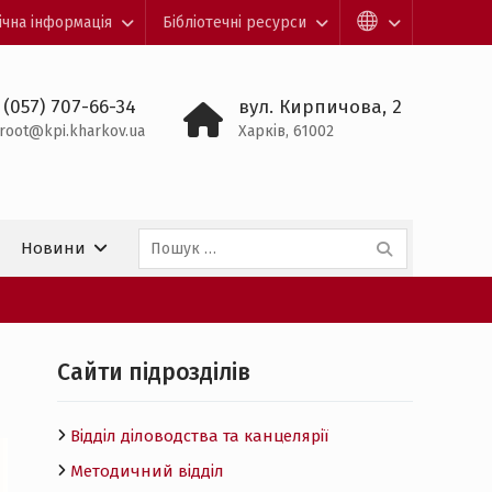
ічна інформація
Бібліотечні ресурси
 (057) 707-66-34
вул. Кирпичова, 2
root@kpi.kharkov.ua
Харків, 61002
Пошук:
Новини
Cайти підрозділів
Відділ діловодства та канцелярії
Методичний відділ