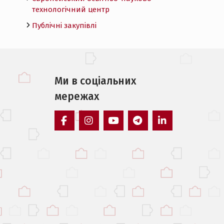
технологічний центр
Публічні закупівлі
Ми в соцiальних
мережах
facebook
instagram
youtube
telegram
linkedin