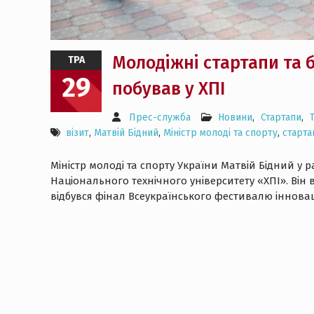
Молодіжні стартапи та б
ТРА
29
побував у ХПІ
Прес-служба
Новини
,
Стартапи
,
візит
,
Матвій Бідний
,
Міністр молоді та спорту
,
старт
Міністр молоді та спорту України Матвій Бідний у 
Національного технічного університету «ХПІ». Він в
відбувся фінал Всеукраїнського фестивалю інновац