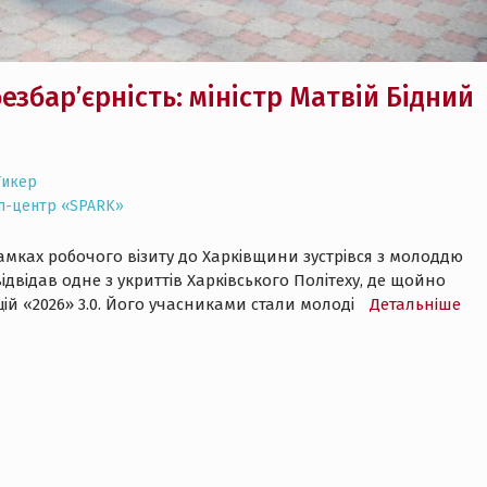
езбар’єрність: міністр Матвій Бідний
Тикер
ап-центр «SPARK»
рамках робочого візиту до Харківщини зустрівся з молоддю
ідвідав одне з укриттів Харківського Політеху, де щойно
ій «2026» 3.0. Його учасниками стали молоді
Детальнiше