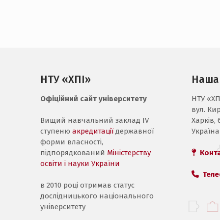
НТУ «ХПІ»
Наша
Офіційний сайт університету
НТУ «ХП
вул. Ки
Вищий навчальний заклад IV
Харків, 
ступеню
акредитації
державної
Україна
форми власності,
підпорядкований
Міністерству
Конт
освіти і науки України
Теле
в 2010 році отримав статус
дослідницького національного
університету