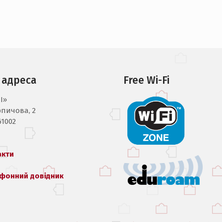
 адреса
Free Wi-Fi
I»
рпичова, 2
61002
акти
фонний довідник