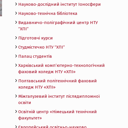
Науково-дослідний інститут Іоносфери
Науково-технічна бібліотека
Видавничо-поліграфічний центр НТУ
“ХПІ”
Підготовчі курси
Студмістечко НТУ “ХПІ”
Палац студентів
Харківський комп’ютерно-технологічний
фаховий коледж НТУ «ХПI»
Полтавський політехнічний фаховий
коледж НТУ «ХПI»
Міжгалузевий інститут післядипломної
освіти
Освітній центр «Німецький технічний
факультет»
Європейський освітньо-науково