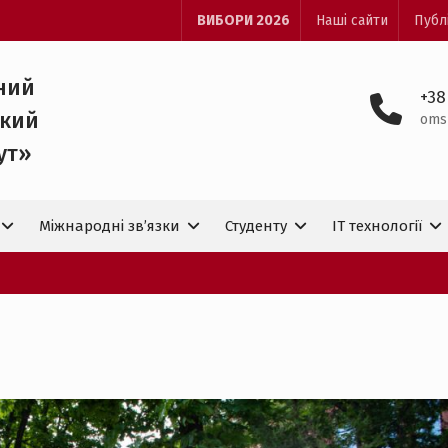
ВИБОРИ 2026
Наші сайти
Публ
ний
+38
ький
oms
ут»
Міжнародні зв’язки
Студенту
IT технологiї