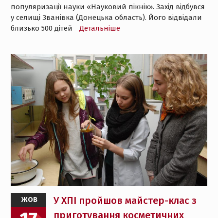
популяризації науки «Науковий пікнік». Захід відбувся
у селищі Званівка (Донецька область). Його відвідали
близько 500 дітей
Детальнiше
У ХПІ пройшов майстер-клас з
ЖОВ
приготування косметичних