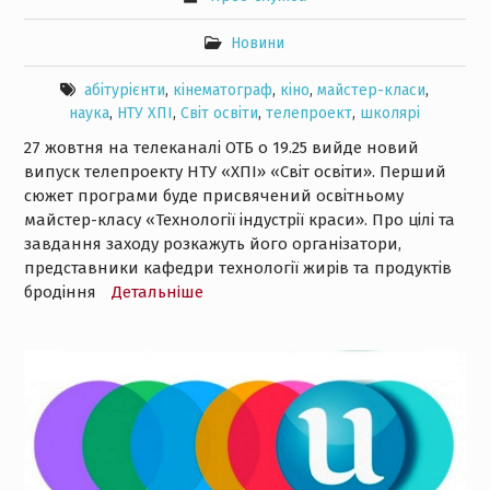
Новини
абітурієнти
,
кінематограф
,
кіно
,
майстер-класи
,
наука
,
НТУ ХПІ
,
Світ освіти
,
телепроект
,
школярі
27 жовтня на телеканалі ОТБ о 19.25 вийде новий
випуск телепроекту НТУ «ХПІ» «Світ освіти». Перший
сюжет програми буде присвячений освітньому
майстер-класу «Технології індустрії краси». Про цілі та
завдання заходу розкажуть його організатори,
представники кафедри технології жирів та продуктів
бродіння
Детальнiше