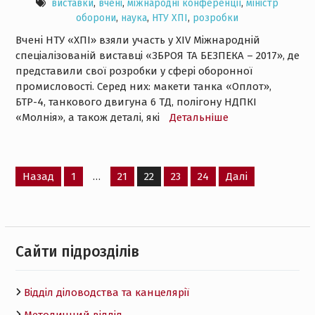
виставки
,
вчені
,
міжнародні конференції
,
міністр
оборони
,
наука
,
НТУ ХПІ
,
розробки
Вчені НТУ «ХПІ» взяли участь у XIV Міжнародній
спеціалізованій виставці «ЗБРОЯ ТА БЕЗПЕКА – 2017», де
представили свої розробки у сфері оборонної
промисловості. Серед них: макети танка «Оплот»,
БТР-4, танкового двигуна 6 ТД, полігону НДПКІ
«Молнія», а також деталі, які
Детальнiше
Пагінація
Назад
1
…
21
22
23
24
Далі
записів
Cайти підрозділів
Відділ діловодства та канцелярії
Методичний відділ