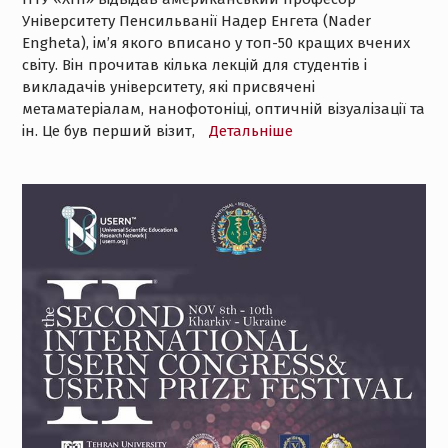
Університету Пенсильванії Надер Енгета (Nader
Engheta), ім’я якого вписано у топ-50 кращих вчених
світу. Він прочитав кілька лекцій для студентів і
викладачів університету, які присвячені
метаматеріалам, нанофотоніці, оптичній візуалізації та
ін. Це був перший візит,
Детальнiше