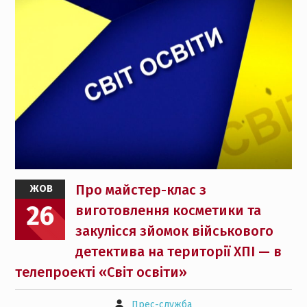
Про майстер-клас з
ЖОВ
26
виготовлення косметики та
закулісся зйомок військового
детектива на території ХПІ — в
телепроекті «Світ освіти»
Прес-служба