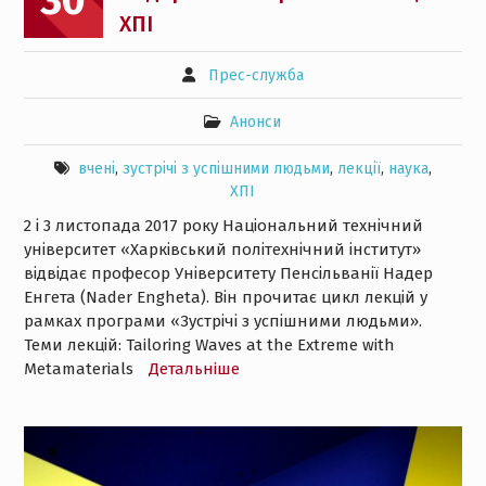
ХПІ
Прес-служба
Анонси
вчені
,
зустрічі з успішними людьми
,
лекції
,
наука
,
ХПІ
2 і 3 листопада 2017 року Національний технічний
університет «Харківський політехнічний інститут»
відвідає професор Університету Пенсільванії Надер
Енгета (Nader Engheta). Він прочитає цикл лекцій у
рамках програми «Зустрічі з успішними людьми».
Теми лекцій: Tailoring Waves at the Extreme with
Metamaterials
Детальнiше