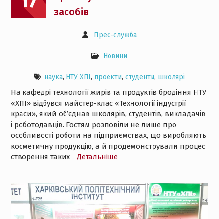
17
засобів
Прес-служба
Новини
наука
,
НТУ ХПІ
,
проекти
,
студенти
,
школярі
На кафедрі технології жирів та продуктів бродіння НТУ
«ХПІ» відбувся майстер-клас «Технології індустрії
краси», який об’єднав школярів, студентів, викладачів
і роботодавців. Гостям розповіли не лише про
особливості роботи на підприємствах, що виробляють
косметичну продукцію, а й продемонстрували процес
створення таких
Детальнiше