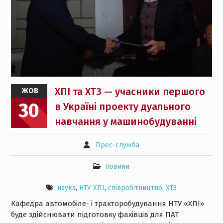
ХПІ та ХТЗ — учасники першого
ЖОВ
30
в Україні проекту дуального
навчання у машинобудуванні
Прес-служба
Новини
наука
,
НТУ ХПІ
,
співробітництво
,
ХТЗ
Кафедра автомобіле- і тракторобудування НТУ «ХПІ»
буде здійснювати підготовку фахівців для ПАТ