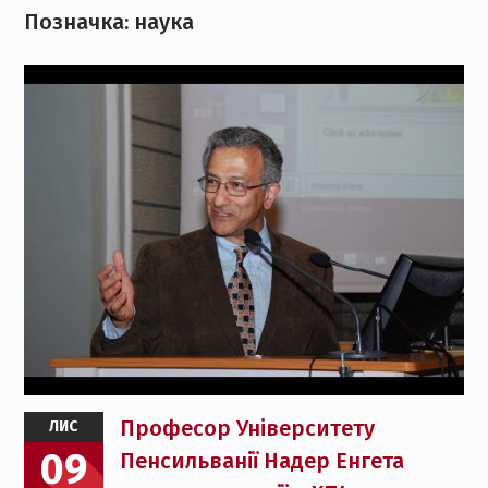
Позначка:
наука
Професор Університету
ЛИС
09
Пенсильванії Надер Енгета