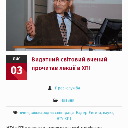
Видатний світовий вчений
ЛИС
03
прочитав лекції в ХПІ
Прес-служба
Новини
вчені
,
міжнародна співпраця
,
Надер Енгета
,
наука
,
НТУ ХПІ
НТУ «ХПІ» відвідав американський професор