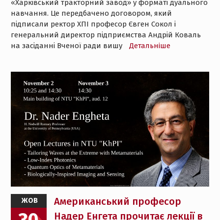
«Харківський тракторний завод» у форматі дуального
навчання. Це передбачено договором, який
підписали ректор ХПІ професор Євген Сокол і
генеральний директор підприємства Андрій Коваль
на засіданні Вченої ради вишу
Детальнiше
Американський професор
ЖОВ
30
Надер Енгета прочитає лекції в