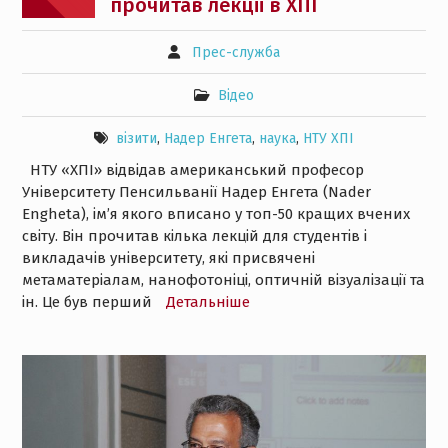
прочитав лекції в ХПІ
Прес-служба
Відео
візити
,
Надер Енгета
,
наука
,
НТУ ХПІ
НТУ «ХПІ» відвідав американський професор
Університету Пенсильванії Надер Енгета (Nader
Engheta), ім’я якого вписано у топ-50 кращих вчених
світу. Він прочитав кілька лекцій для студентів і
викладачів університету, які присвячені
метаматеріалам, нанофотоніці, оптичній візуалізації та
ін. Це був перший
Детальнiше