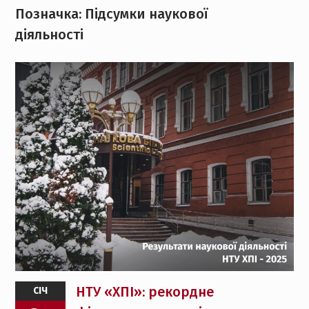
Позначка:
Підсумки наукової
діяльності
НТУ «ХПІ»: рекордне
СІЧ