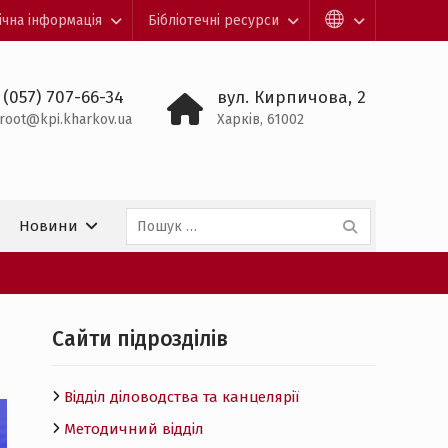
ічна інформація
Бібліотечні ресурси
 (057) 707-66-34
вул. Кирпичова, 2
root@kpi.kharkov.ua
Харків, 61002
Пошук:
Новини
Cайти підрозділів
Відділ діловодства та канцелярії
Методичний відділ