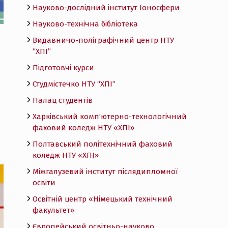
Науково-дослідний інститут Іоносфери
Науково-технічна бібліотека
Видавничо-поліграфічний центр НТУ
“ХПІ”
Підготовчі курси
Студмістечко НТУ “ХПІ”
Палац студентів
Харківський комп’ютерно-технологічний
фаховий коледж НТУ «ХПI»
Полтавський політехнічний фаховий
коледж НТУ «ХПI»
Міжгалузевий інститут післядипломної
освіти
Освітній центр «Німецький технічний
факультет»
Європейський освітньо-науково