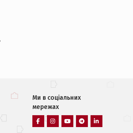
o
Ми в соцiальних
мережах
facebook
instagram
youtube
telegram
linkedin