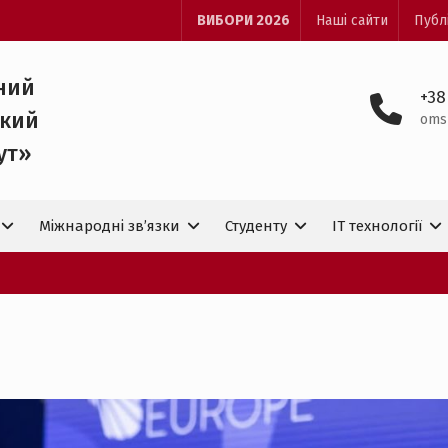
ВИБОРИ 2026
Наші сайти
Публ
ний
+38
ький
oms
ут»
Міжнародні зв’язки
Студенту
IT технологiї