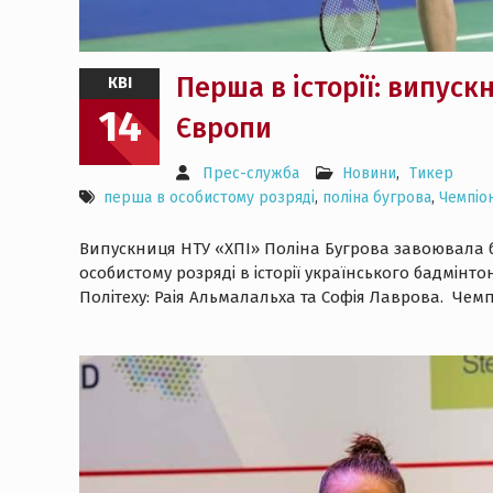
Перша в історії: випуск
КВІ
14
Європи
Прес-служба
Новини
,
Тикер
перша в особистому розряді
,
поліна бугрова
,
Чемпіо
Випускниця НТУ «ХПІ» Поліна Бугрова завоювала 
особистому розряді в історії українського бадмінт
Політеху: Раія Альмалальха та Софія Лаврова. Чемпі