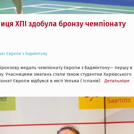
ниця ХПІ здобула бронзу чемпіонату
нат Європи з бадмінтону
бронзову медаль чемпіонату Європи з бадмінтону— першу в
ону. Учасницями змагань стали також студентки Харківського
онат Європи відбувся в місті Уельва ( Іспанія)
Детальнiше