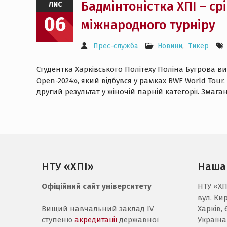
Бадмінтоністка ХПІ – с
ЛИС
06
міжнародного турніру
Прес-служба
Новини
,
Тикер
Студентка Харківського Політеху Поліна Бугрова в
Open-2024», який відбувся у рамках BWF World Tour.
другий результат у жіночій парній категорії. Змаг
НТУ «ХПІ»
Наша
Офіційний сайт університету
НТУ «ХП
вул. Ки
Вищий навчальний заклад IV
Харків, 
ступеню
акредитації
державної
Україна