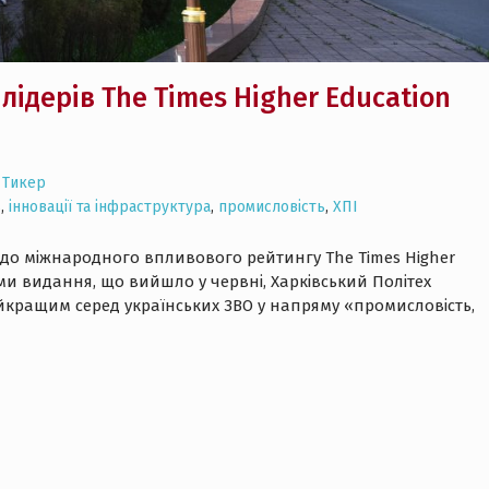
 лідерів The Times Higher Education
Тикер
s
,
інновації та інфраструктура
,
промисловість
,
ХПІ
в до міжнародного впливового рейтингу The Times Higher
ими видання, що вийшло у червні, Харківський Політех
йкращим серед українських ЗВО у напряму «промисловість,