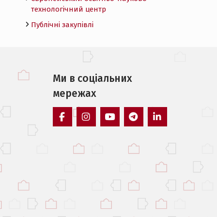
технологічний центр
Публічні закупівлі
Ми в соцiальних
мережах
facebook
instagram
youtube
telegram
linkedin