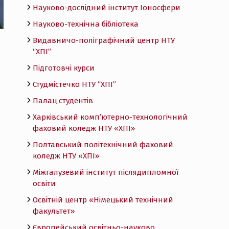
Науково-дослідний інститут Іоносфери
Науково-технічна бібліотека
Видавничо-поліграфічний центр НТУ
“ХПІ”
Підготовчі курси
Студмістечко НТУ “ХПІ”
Палац студентів
Харківський комп’ютерно-технологічний
фаховий коледж НТУ «ХПI»
Полтавський політехнічний фаховий
коледж НТУ «ХПI»
Міжгалузевий інститут післядипломної
освіти
Освітній центр «Німецький технічний
факультет»
Європейський освітньо-науково