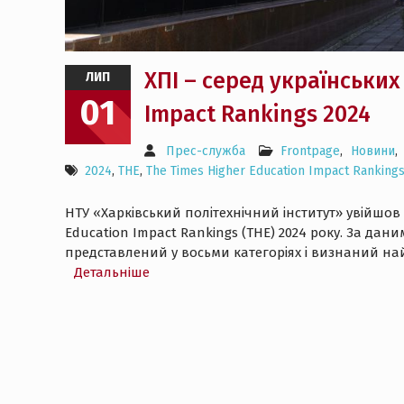
ХПІ – серед українських
ЛИП
01
Impact Rankings 2024
Прес-служба
Frontpage
,
Новини
,
2024
,
THE
,
The Times Higher Education Impact Ranking
НТУ «Харківський політехнічний інститут» увійшо
Education Impact Rankings (THE) 2024 року. За дан
представлений у восьми категоріях і визнаний на
Детальнiше