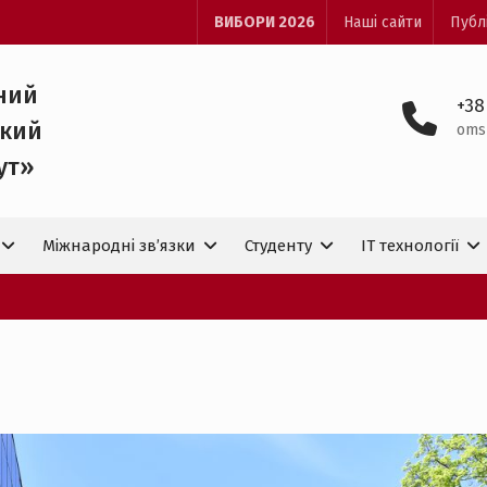
ВИБОРИ 2026
Наші сайти
Публ
ний
+38
ький
oms
ут»
Міжнародні зв’язки
Студенту
IT технологiї