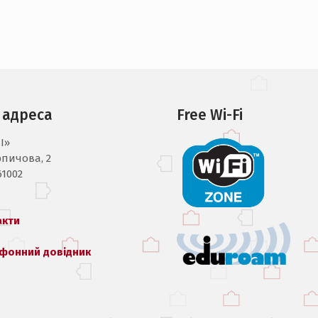
 адреса
Free Wi-Fi
I»
рпичова, 2
61002
акти
фонний довідник