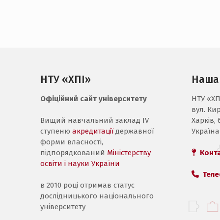
НТУ «ХПІ»
Наша
Офіційний сайт університету
НТУ «ХП
вул. Ки
Вищий навчальний заклад IV
Харків, 
ступеню
акредитації
державної
Україна
форми власності,
підпорядкований
Міністерству
Конт
освіти і науки України
Теле
в 2010 році отримав статус
дослідницького національного
університету