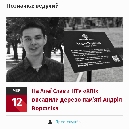
Позначка:
ведучий
На Алеї Слави НТУ «ХПІ»
ЧЕР
12
висадили дерево пам’яті Андрія
Ворфліка
Прес-служба