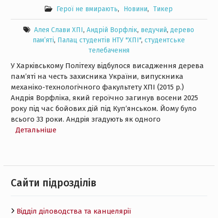
Герої не вмирають
,
Новини
,
Тикер
Алея Слави ХПІ
,
Андрій Ворфлік
,
ведучий
,
дерево
пам’яті
,
Палац студентів НТУ "ХПІ"
,
студентське
телебачення
У Харківському Політеху відбулося висадження дерева
пам’яті на честь захисника України, випускника
механіко-технологічного факультету ХПІ (2015 р.)
Андрія Ворфліка, який героїчно загинув восени 2025
року під час бойових дій під Куп’янськом. Йому було
всього 33 роки. Андрія згадують як одного
Детальнiше
Cайти підрозділів
Відділ діловодства та канцелярії