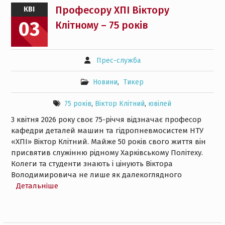
Професору ХПІ Віктору
КВІ
03
Клітному – 75 років
Прес-служба
Новини
,
Тикер
75 років
,
Віктор Клітний
,
ювілей
3 квітня 2026 року своє 75-річчя відзначає професор
кафедри деталей машин та гідропневмосистем НТУ
«ХПІ» Віктор Клітний. Майже 50 років свого життя він
присвятив служінню рідному Харківському Політеху.
Колеги та студенти знають і цінують Віктора
Володимировича не лише як далекоглядного
Детальнiше