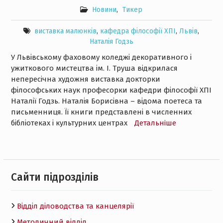
Новини
,
Тикер
виставка малюнків
,
кафедра філософії ХПІ
,
Львів
,
Наталія Годзь
У Львівському фаховому коледжі декоративного і
ужиткового мистецтва ім. І. Труша відкрилася
непересічна художня виставка докторки
філософських наук професорки кафедри філософії ХПІ
Наталії Годзь. Наталія Борисівна – відома поетеса та
письменниця. Її книги представлені в численних
бібліотеках і культурних центрах
Детальнiше
Cайти підрозділів
Відділ діловодства та канцелярії
Методичний відділ