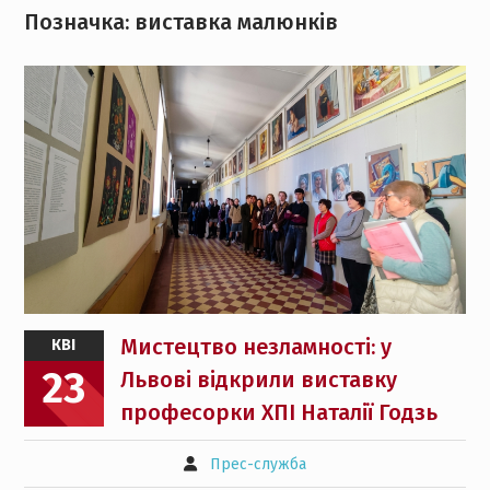
Позначка:
виставка малюнків
Мистецтво незламності: у
КВІ
23
Львові відкрили виставку
професорки ХПІ Наталії Годзь
Прес-служба