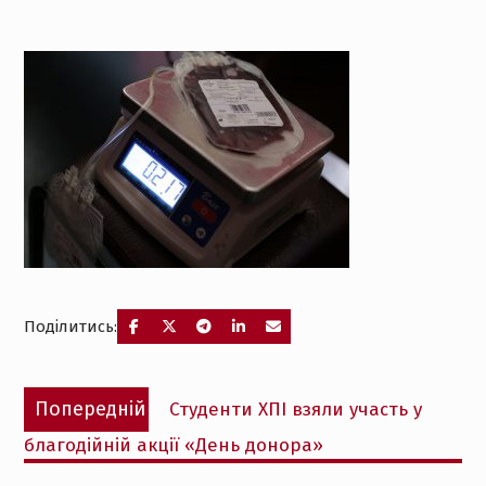
Поділитись:
Навігація
Попередній
Попередній
Студенти ХПІ взяли участь у
записів
запис:
благодійній акції «День донора»