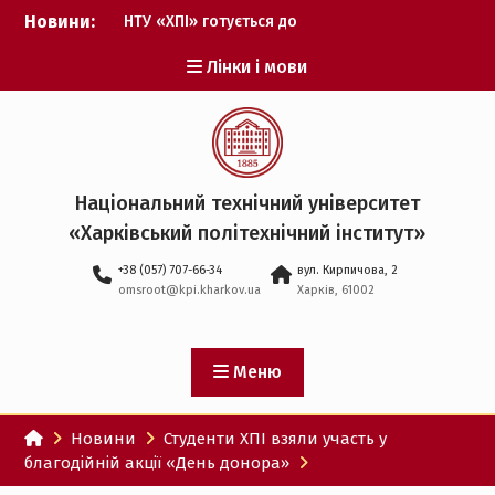
Перейти
Новини:
НТУ «ХПІ» готується до
до
виборів ректора
вмісту
Лінки і мови
Музичні таланти ХПІ
запрошуються на
Всеукраїнський
фестиваль «Червона
рута – 2027»
ХПІ уклав угоду про
Національний технічний університет
партнерство з ДержНДІ
«Харківський політехнічний iнститут»
технологій кібербезпеки
Випускник ХПІ став
+38 (057) 707-66-34
вул. Кирпичова, 2
Головнокомандувачем
omsroot@kpi.kharkov.ua
Харків, 61002
Збройних Сил України
У Верховній Раді за
участю ХПІ обговорили
перспективи українсько-
Меню
іспанського
технологічного
Новини
Студенти ХПІ взяли участь у
партнерства
благодійній акції «День донора»