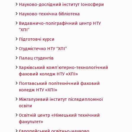
Науково-дослідний інститут Іоносфери
Науково-технічна бібліотека
Видавничо-поліграфічний центр НТУ
“ХПІ”
Підготовчі курси
Студмістечко НТУ “ХПІ”
Палац студентів
Харківський комп’ютерно-технологічний
фаховий коледж НТУ «ХПI»
Полтавський політехнічний фаховий
коледж НТУ «ХПI»
Міжгалузевий інститут післядипломної
освіти
Освітній центр «Німецький технічний
факультет»
Європейський освітньо-науково