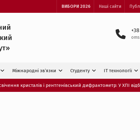
ВИБОРИ 2026
Наші сайти
Публ
ний
+38
ький
oms
ут»
Міжнародні зв’язки
Студенту
IT технологiї
ічення кристалів і рентгенівський дифрактометр: У ХПІ від