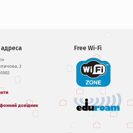
 адреса
Free Wi-Fi
I»
рпичова, 2
61002
акти
фонний довідник