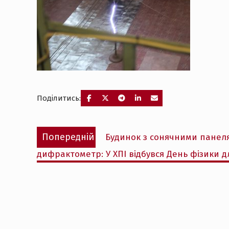
Поділитись:
Навігація
Попередній
Попередній
Будинок з сонячними панеля
записів
запис:
дифрактометр: У ХПІ відбувся День фізики д