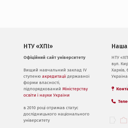
НТУ «ХПІ»
Наша
Офіційний сайт університету
НТУ «ХП
вул. Ки
Вищий навчальний заклад IV
Харків, 
ступеню
акредитації
державної
Україна
форми власності,
підпорядкований
Міністерству
Конт
освіти і науки України
Теле
в 2010 році отримав статус
дослідницького національного
університету