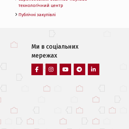
технологічний центр
Публічні закупівлі
Ми в соцiальних
мережах
facebook
instagram
youtube
telegram
linkedin