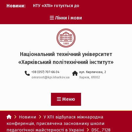
Перейти
Новини:
НТУ «ХПІ» готується до
до
виборів ректора
вмісту
Лінки і мови
Музичні таланти ХПІ
запрошуються на
Всеукраїнський
фестиваль «Червона
рута – 2027»
ХПІ уклав угоду про
Національний технічний університет
партнерство з ДержНДІ
«Харківський політехнічний iнститут»
технологій кібербезпеки
Випускник ХПІ став
+38 (057) 707-66-34
вул. Кирпичова, 2
Головнокомандувачем
omsroot@kpi.kharkov.ua
Харків, 61002
Збройних Сил України
У Верховній Раді за
участю ХПІ обговорили
перспективи українсько-
Меню
іспанського
технологічного
Новини
У ХПІ відбулася міжнародна
партнерства
конференція, присвячена засновнику школи
педагогічної майстерності в Україні
DSC_7128