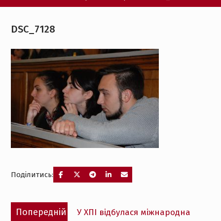
DSC_7128
Поділитись:
Навігація
Попередній
Попередній
У ХПІ відбулася міжнародна
записів
запис: