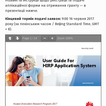
Huawei та інструкції щодо реєстрації та подачі
аплікаційної форми на отримання гранту — в
презентації нижче.
Кінцевий термін подачі заявок:
9:00 16 червня 2017
року (за пекінським часом / Beijing Standard Time, GMT
+ 8).
Page
1
/
14
Zoom
100%