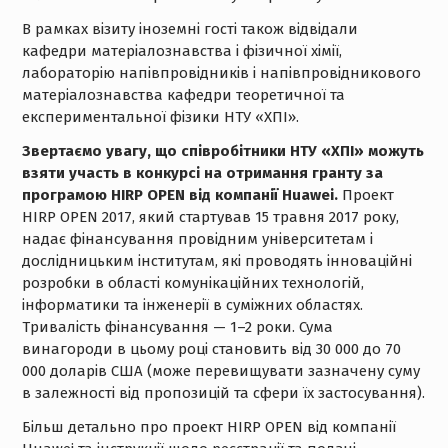
В рамках візиту іноземні гості також відвідали
кафедри матеріалознавства і фізичної хімії,
лабораторію напівпровідників і напівпровідникового
матеріалознавства кафедри теоретичної та
експериментальної фізики НТУ «ХПІ».
Звертаємо увагу, що співробітники НТУ «ХПІ» можуть
взяти участь в конкурсі на отримання гранту за
програмою HІRP OPEN від компанії Huawei.
Проект
HIRP OPEN 2017, який стартував 15 травня 2017 року,
надає фінансування провідним університетам і
дослідницьким інститутам, які проводять інноваційні
розробки в області комунікаційних технологій,
інформатики та інженерії в суміжних областях.
Тривалість фінансування — 1–2 роки. Сума
винагороди в цьому році становить від 30 000 до 70
000 доларів США (може перевищувати зазначену суму
в залежності від пропозицій та сфери їх застосування).
Більш детально про проект HІRP OPEN від компанії