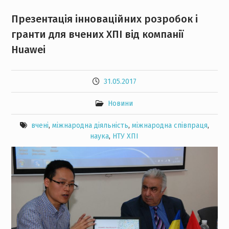
Презентація інноваційних розробок і
гранти для вчених ХПІ від компанії
Huawei
31.05.2017
Новини
вчені
,
міжнародна діяльність
,
міжнародна співпраця
,
наука
,
НТУ ХПІ