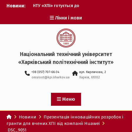
Перейти
Новини:
НТУ «ХПІ» готується до
до
виборів ректора
вмісту
Лінки і мови
Музичні таланти ХПІ
запрошуються на
Всеукраїнський
фестиваль «Червона
рута – 2027»
ХПІ уклав угоду про
Національний технічний університет
партнерство з ДержНДІ
«Харківський політехнічний iнститут»
технологій кібербезпеки
Випускник ХПІ став
+38 (057) 707-66-34
вул. Кирпичова, 2
Головнокомандувачем
omsroot@kpi.kharkov.ua
Харків, 61002
Збройних Сил України
У Верховній Раді за
участю ХПІ обговорили
перспективи українсько-
Меню
іспанського
технологічного
Новини
Презентація інноваційних розробок і
партнерства
гранти для вчених ХПІ від компанії Huawei
DSC_9051