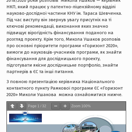
2018/2020 роки розповів Микола Ушаков — керівник
НКП, який працює у патентно-ліцензійному відділі
науково-дослідної частини КНУ ім. Тараса Шевченка.
Під час виступу він звернув увагу присутніх на ті
ключові рекомендації, виконання яких значно
підвищує вірогідність фінансування поданого на
розгляд проекту. Крім того, Микола Ушаков розповів
про основні пріоритети програми «Горизонт 2020»,
вимоги до науковців-учасників програми, як знайти
фінансування для дослідницького проекту,
підготувати якісне дослідницьке портфоліо, знайти
партнерів в ЄС та інші питання.
З повною презентацією керівника Національного
контактного пункту Рамкової програми ЄС «Горизонт
2020» Миколи Ушакова можна ознайомитися нижче.
Page
1
/
32
Zoom
100%