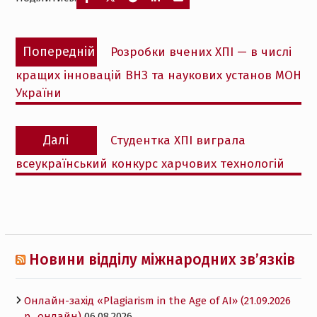
Навігація
Попередній
Попередній
Розробки вчених ХПІ — в числі
записів
запис:
кращих інновацій ВНЗ та наукових установ МОН
України
Наступний
Далі
Студентка ХПІ виграла
запис:
всеукраїнський конкурс харчових технологій
Новини відділу міжнародних зв’язків
Онлайн-захід «Plagiarism in the Age of AI» (21.09.2026
р., онлайн)
06.08.2026