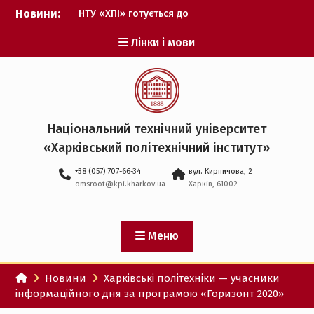
Перейти
Новини:
НТУ «ХПІ» готується до
до
виборів ректора
вмісту
Лінки і мови
Музичні таланти ХПІ
запрошуються на
Всеукраїнський
фестиваль «Червона
рута – 2027»
ХПІ уклав угоду про
Національний технічний університет
партнерство з ДержНДІ
«Харківський політехнічний iнститут»
технологій кібербезпеки
Випускник ХПІ став
+38 (057) 707-66-34
вул. Кирпичова, 2
Головнокомандувачем
omsroot@kpi.kharkov.ua
Харків, 61002
Збройних Сил України
У Верховній Раді за
участю ХПІ обговорили
перспективи українсько-
Меню
іспанського
технологічного
Новини
Харківські політехніки — учасники
партнерства
інформаційного дня за програмою «Горизонт 2020»