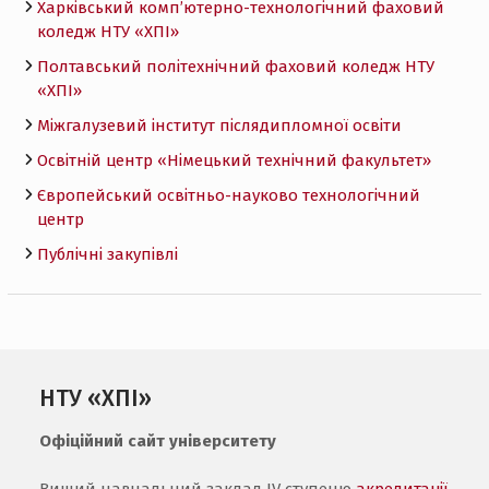
Харківський комп’ютерно-технологічний фаховий
коледж НТУ «ХПI»
Полтавський політехнічний фаховий коледж НТУ
«ХПI»
Міжгалузевий інститут післядипломної освіти
Освітній центр «Німецький технічний факультет»
Європейський освітньо-науково технологічний
центр
Публічні закупівлі
НТУ «ХПІ»
Офіційний сайт університету
Вищий навчальний заклад IV ступеню
акредитації