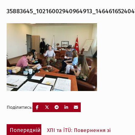
35883645_10216002940964913_146461652404
Поділитись:
Навігація
Попередній
Попередній
ХПІ та İTÜ: Повернення зі
записів
запис: