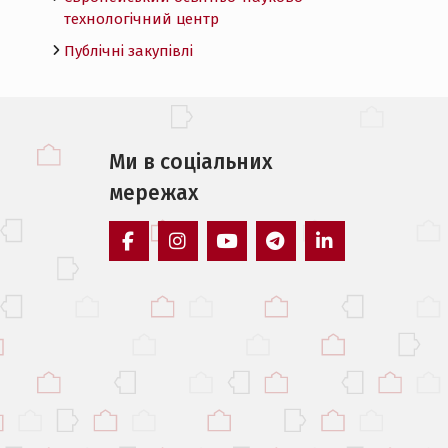
технологічний центр
Публічні закупівлі
Ми в соцiальних
мережах
facebook
instagram
youtube
telegram
linkedin