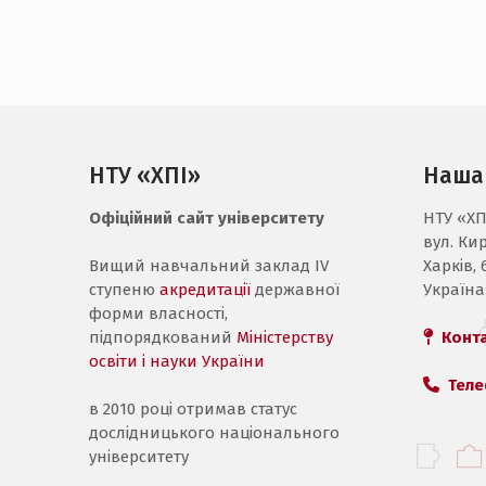
НТУ «ХПІ»
Наша
Офіційний сайт університету
НТУ «ХП
вул. Ки
Вищий навчальний заклад IV
Харків, 
ступеню
акредитації
державної
Україна
форми власності,
підпорядкований
Міністерству
Конт
освіти і науки України
Теле
в 2010 році отримав статус
дослідницького національного
університету