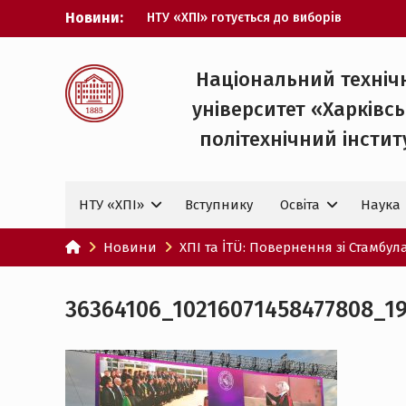
Перейти
Новини:
НТУ «ХПІ» готується до виборів
до
ректора
вмісту
Музичні таланти ХПІ запрошуються на
Всеукраїнський фестиваль «Червона
Національний техніч
рута – 2027»
університет «Харківс
ХПІ уклав угоду про партнерство з
ДержНДІ технологій кібербезпеки
політехнічний iнстит
Випускник ХПІ став
Головнокомандувачем Збройних Сил
України
НТУ «ХПІ»
Вступнику
Освіта
Наука
У Верховній Раді за участю ХПІ
обговорили перспективи українсько-
іспанського технологічного
Новини
ХПІ та İTÜ: Повернення зі Стамбул
партнерства
36364106_10216071458477808_1