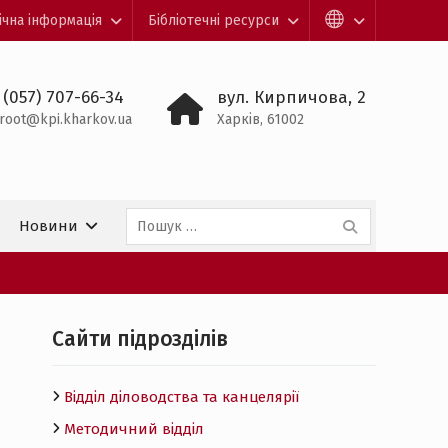
ічна інформація
Бібліотечні ресурси
 (057) 707-66-34
вул. Кирпичова, 2
root@kpi.kharkov.ua
Харків, 61002
Пошук:
Новини
Cайти підрозділів
Відділ діловодства та канцелярії
Методичний відділ