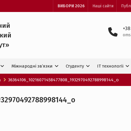
ВИБОРИ 2026
Наші сайти
Публ
ний
+38
ький
oms
ут»
Міжнародні зв’язки
Студенту
IT технологiї
а
36364106_10216071458477808_1932970492788998144_o
932970492788998144_o