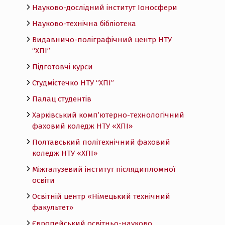
Науково-дослідний інститут Іоносфери
Науково-технічна бібліотека
Видавничо-поліграфічний центр НТУ
“ХПІ”
Підготовчі курси
Студмістечко НТУ “ХПІ”
Палац студентів
Харківський комп’ютерно-технологічний
фаховий коледж НТУ «ХПI»
Полтавський політехнічний фаховий
коледж НТУ «ХПI»
Міжгалузевий інститут післядипломної
освіти
Освітній центр «Німецький технічний
факультет»
Європейський освітньо-науково