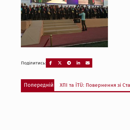
Поділитись:
Навігація
Попередній
Попередній
ХПІ та İTÜ: Повернення зі Ст
записів
запис: