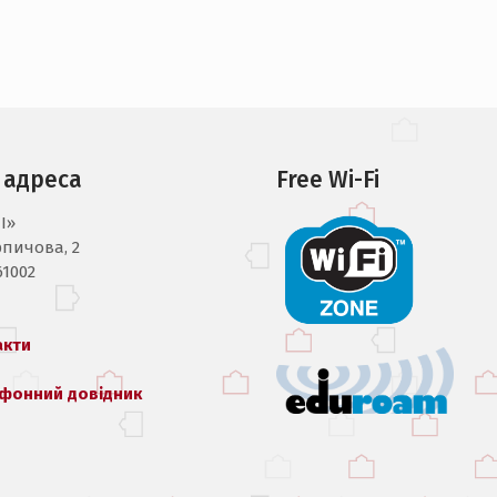
 адреса
Free Wi-Fi
I»
рпичова, 2
61002
акти
фонний довідник