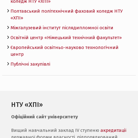
коледж НТУ «ХПI»
Полтавський політехнічний фаховий коледж НТУ
«ХПI»
Міжгалузевий інститут післядипломної освіти
Освітній центр «Німецький технічний факультет»
Європейський освітньо-науково технологічний
центр
Публічні закупівлі
НТУ «ХПІ»
Офіційний сайт університету
Вищий навчальний заклад IV ступеню
акредитації
державної форми власності, підпорядкований