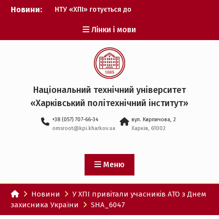
Перейти
Новини:
НТУ «ХПІ» готується до
до
виборів ректора
вмісту
Лінки і мови
Музичні таланти ХПІ
запрошуються на
Всеукраїнський
фестиваль «Червона
рута – 2027»
ХПІ уклав угоду про
Національний технічний університет
партнерство з ДержНДІ
«Харківський політехнічний iнститут»
технологій кібербезпеки
Випускник ХПІ став
+38 (057) 707-66-34
вул. Кирпичова, 2
Головнокомандувачем
omsroot@kpi.kharkov.ua
Харків, 61002
Збройних Сил України
У Верховній Раді за
участю ХПІ обговорили
перспективи українсько-
Меню
іспанського
технологічного
Новини
У ХПІ привітали учасників АТО з Днем
партнерства
захисника України
SHA_6047