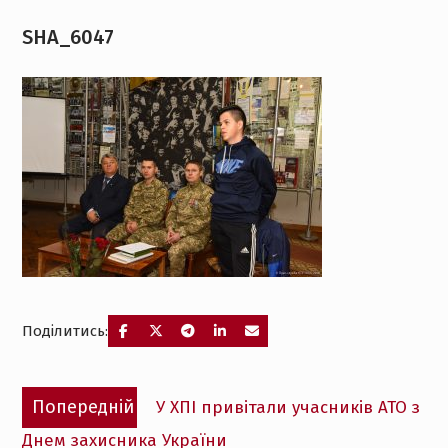
SHA_6047
Поділитись:
Навігація
Попередній
Попередній
У ХПІ привітали учасників АТО з
записів
запис:
Днем захисника України