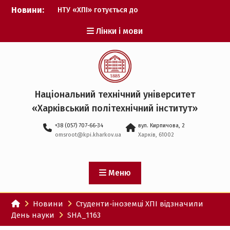
Перейти
Новини:
НТУ «ХПІ» готується до
до
виборів ректора
вмісту
Лінки і мови
Музичні таланти ХПІ
запрошуються на
Всеукраїнський
фестиваль «Червона
рута – 2027»
ХПІ уклав угоду про
Національний технічний університет
партнерство з ДержНДІ
«Харківський політехнічний iнститут»
технологій кібербезпеки
Випускник ХПІ став
+38 (057) 707-66-34
вул. Кирпичова, 2
Головнокомандувачем
omsroot@kpi.kharkov.ua
Харків, 61002
Збройних Сил України
У Верховній Раді за
участю ХПІ обговорили
перспективи українсько-
Меню
іспанського
технологічного
Новини
Студенти-іноземці ХПІ відзначили
партнерства
День науки
SHA_1163