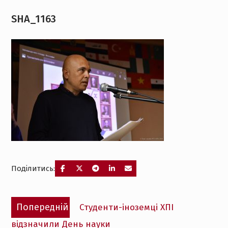
SHA_1163
Поділитись:
Навігація
Попередній
Попередній
Студенти-іноземці ХПІ
записів
запис:
відзначили День науки