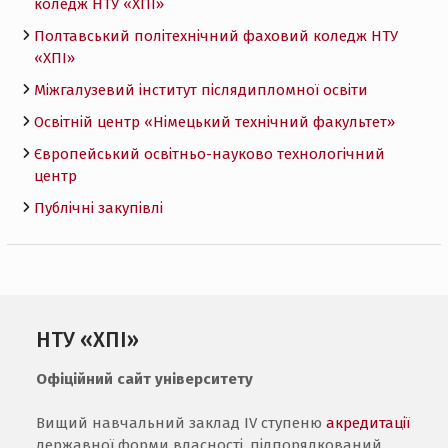
коледж НТУ «ХПI»
Полтавський політехнічний фаховий коледж НТУ
«ХПI»
Міжгалузевий інститут післядипломної освіти
Освітній центр «Німецький технічний факультет»
Європейський освітньо-науково технологічний
центр
Публічні закупівлі
НТУ «ХПІ»
Офіційний сайт університету
Вищий навчальний заклад IV ступеню
акредитації
державної форми власності, підпорядкований