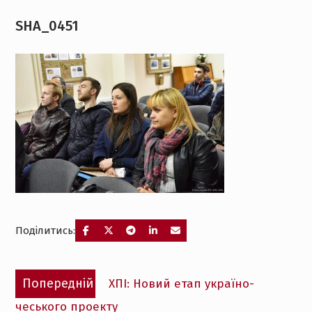
SHA_0451
Поділитись:
Навігація
Попередній
Попередній
ХПІ: Новий етап україно-
записів
запис:
чеського проекту