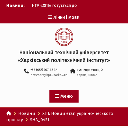
Перейти
Новини:
НТУ «ХПІ» готується до
до
виборів ректора
вмісту
Лінки і мови
Музичні таланти ХПІ
запрошуються на
Всеукраїнський
фестиваль «Червона
рута – 2027»
ХПІ уклав угоду про
Національний технічний університет
партнерство з ДержНДІ
«Харківський політехнічний iнститут»
технологій кібербезпеки
Випускник ХПІ став
+38 (057) 707-66-34
вул. Кирпичова, 2
Головнокомандувачем
omsroot@kpi.kharkov.ua
Харків, 61002
Збройних Сил України
У Верховній Раді за
участю ХПІ обговорили
перспективи українсько-
Меню
іспанського
технологічного
Новини
ХПІ: Новий етап україно-чеського
партнерства
проекту
SHA_0451