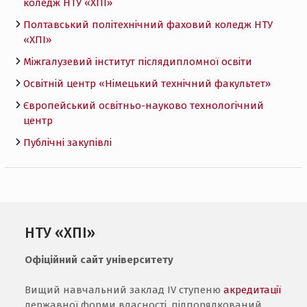
коледж НТУ «ХПI»
Полтавський політехнічний фаховий коледж НТУ
«ХПI»
Міжгалузевий інститут післядипломної освіти
Освітній центр «Німецький технічний факультет»
Європейський освітньо-науково технологічний
центр
Публічні закупівлі
НТУ «ХПІ»
Офіційний сайт університету
Вищий навчальний заклад IV ступеню
акредитації
державної форми власності, підпорядкований