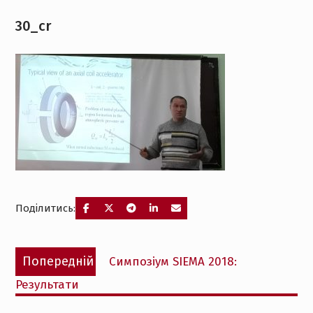
30_cr
Поділитись:
Навігація
Попередній
Попередній
Симпозіум SIEMA 2018:
записів
запис:
Результати