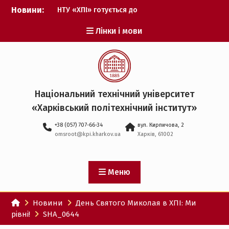
Перейти
Новини:
НТУ «ХПІ» готується до
до
виборів ректора
вмісту
Лінки і мови
Музичні таланти ХПІ
запрошуються на
Всеукраїнський
фестиваль «Червона
рута – 2027»
ХПІ уклав угоду про
Національний технічний університет
партнерство з ДержНДІ
«Харківський політехнічний iнститут»
технологій кібербезпеки
Випускник ХПІ став
+38 (057) 707-66-34
вул. Кирпичова, 2
Головнокомандувачем
omsroot@kpi.kharkov.ua
Харків, 61002
Збройних Сил України
У Верховній Раді за
участю ХПІ обговорили
перспективи українсько-
Меню
іспанського
технологічного
Новини
День Святого Миколая в ХПІ: Ми
партнерства
рівні!
SHA_0644