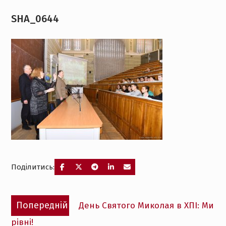
SHA_0644
Поділитись:
Навігація
Попередній
Попередній
День Святого Миколая в ХПІ: Ми
записів
запис:
рівні!