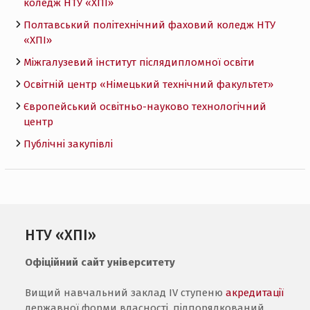
коледж НТУ «ХПI»
Полтавський політехнічний фаховий коледж НТУ
«ХПI»
Міжгалузевий інститут післядипломної освіти
Освітній центр «Німецький технічний факультет»
Європейський освітньо-науково технологічний
центр
Публічні закупівлі
НТУ «ХПІ»
Офіційний сайт університету
Вищий навчальний заклад IV ступеню
акредитації
державної форми власності, підпорядкований