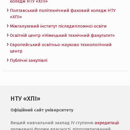
коледж НТУ «ХПI»
Полтавський політехнічний фаховий коледж НТУ
«ХПI»
Міжгалузевий інститут післядипломної освіти
Освітній центр «Німецький технічний факультет»
Європейський освітньо-науково технологічний
центр
Публічні закупівлі
НТУ «ХПІ»
Офіційний сайт університету
Вищий навчальний заклад IV ступеню
акредитації
державної форми власності, підпорядкований