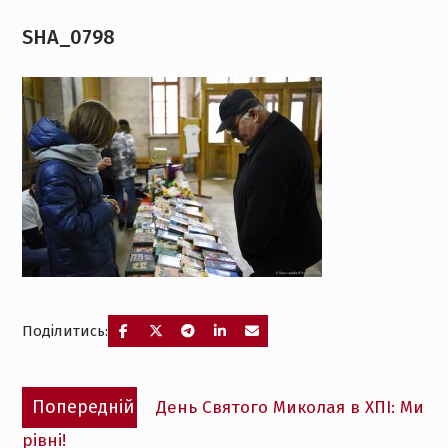
SHA_0798
Поділитись:
Навігація
Попередній
Попередній
День Святого Миколая в ХПІ: Ми
записів
запис:
рівні!