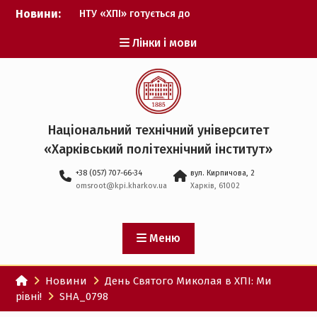
Перейти
Новини:
НТУ «ХПІ» готується до
до
виборів ректора
вмісту
Лінки і мови
Музичні таланти ХПІ
запрошуються на
Всеукраїнський
фестиваль «Червона
рута – 2027»
ХПІ уклав угоду про
Національний технічний університет
партнерство з ДержНДІ
«Харківський політехнічний iнститут»
технологій кібербезпеки
Випускник ХПІ став
+38 (057) 707-66-34
вул. Кирпичова, 2
Головнокомандувачем
omsroot@kpi.kharkov.ua
Харків, 61002
Збройних Сил України
У Верховній Раді за
участю ХПІ обговорили
перспективи українсько-
Меню
іспанського
технологічного
Новини
День Святого Миколая в ХПІ: Ми
партнерства
рівні!
SHA_0798