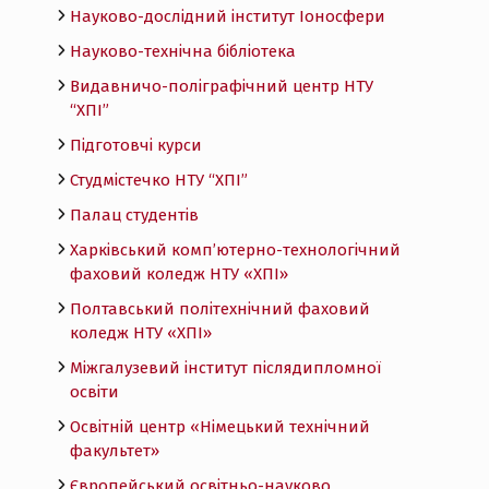
Науково-дослідний інститут Іоносфери
Науково-технічна бібліотека
Видавничо-поліграфічний центр НТУ
“ХПІ”
Підготовчі курси
Студмістечко НТУ “ХПІ”
Палац студентів
Харківський комп’ютерно-технологічний
фаховий коледж НТУ «ХПI»
Полтавський політехнічний фаховий
коледж НТУ «ХПI»
Міжгалузевий інститут післядипломної
освіти
Освітній центр «Німецький технічний
факультет»
Європейський освітньо-науково