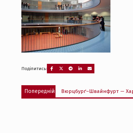
Поділитись:
Навігація
Попередній
Попередній
Вюрцбурґ–Швайнфурт — Хар
записів
запис: