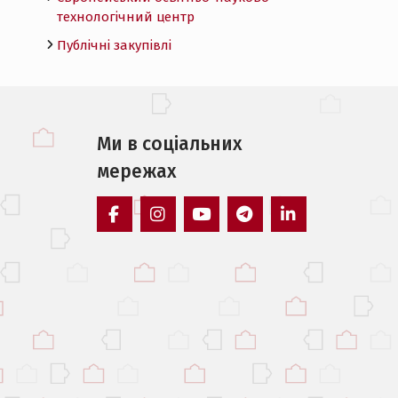
технологічний центр
Публічні закупівлі
Ми в соцiальних
мережах
facebook
instagram
youtube
telegram
linkedin