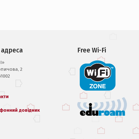
 адреса
Free Wi-Fi
I»
рпичова, 2
61002
акти
фонний довідник