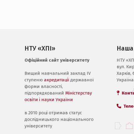
НТУ «ХПІ»
Наша
Офіційний сайт університету
НТУ «ХП
вул. Ки
Вищий навчальний заклад IV
Харків, 
ступеню
акредитації
державної
Україна
форми власності,
підпорядкований
Міністерству
Конт
освіти і науки України
Теле
в 2010 році отримав статус
дослідницького національного
університету