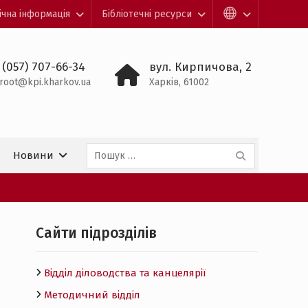
ічна інформація
Бібліотечні ресурси
 (057) 707-66-34
вул. Кирпичова, 2
root@kpi.kharkov.ua
Харків, 61002
Пошук:
Новини
Cайти підрозділів
Відділ діловодства та канцелярії
Методичний відділ