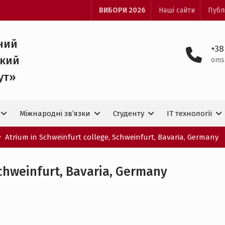
ВИБОРИ 2026
Наші сайти
Публ
ний
+38
ький
oms
ут»
Міжнародні зв’язки
Студенту
IT технологiї
Atrium in Schweinfurt college, Schweinfurt, Bavaria, Germany
Schweinfurt, Bavaria, Germany