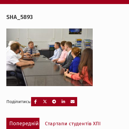
SHA_5893
Поділитись:
Навігація
Попередній
Попередній
Стартапи студентів ХПІ
записів
запис: