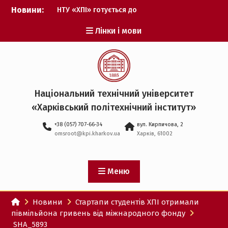
Перейти
Новини:
НТУ «ХПІ» готується до
до
виборів ректора
вмісту
Лінки і мови
Музичні таланти ХПІ
запрошуються на
Всеукраїнський
фестиваль «Червона
рута – 2027»
ХПІ уклав угоду про
Національний технічний університет
партнерство з ДержНДІ
«Харківський політехнічний iнститут»
технологій кібербезпеки
Випускник ХПІ став
+38 (057) 707-66-34
вул. Кирпичова, 2
Головнокомандувачем
omsroot@kpi.kharkov.ua
Харків, 61002
Збройних Сил України
У Верховній Раді за
участю ХПІ обговорили
перспективи українсько-
Меню
іспанського
технологічного
Новини
Стартапи студентів ХПІ отримали
партнерства
півмільйона гривень від міжнародного фонду
SHA_5893