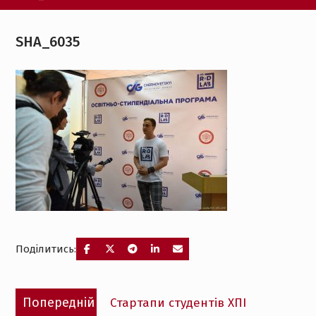
SHA_6035
Поділитись:
Навігація
Попередній
Попередній
Стартапи студентів ХПІ
записів
запис: