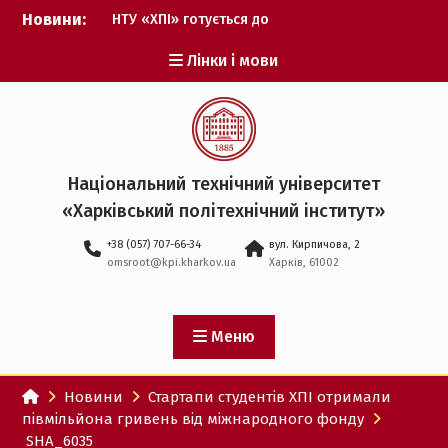
Перейти
Новини:
НТУ «ХПІ» готується до
до
виборів ректора
вмісту
Лінки і мови
Музичні таланти ХПІ
запрошуються на
Всеукраїнський
фестиваль «Червона
рута – 2027»
ХПІ уклав угоду про
Національний технічний університет
партнерство з ДержНДІ
«Харківський політехнічний iнститут»
технологій кібербезпеки
Випускник ХПІ став
+38 (057) 707-66-34
вул. Кирпичова, 2
Головнокомандувачем
omsroot@kpi.kharkov.ua
Харків, 61002
Збройних Сил України
У Верховній Раді за
участю ХПІ обговорили
перспективи українсько-
Меню
іспанського
технологічного
Новини
Стартапи студентів ХПІ отримали
партнерства
півмільйона гривень від міжнародного фонду
SHA_6035