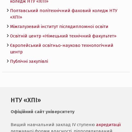
коледж НТУ «ХПI»
Полтавський політехнічний фаховий коледж НТУ
«ХПI»
Міжгалузевий інститут післядипломної освіти
Освітній центр «Німецький технічний факультет»
Європейський освітньо-науково технологічний
центр
Публічні закупівлі
НТУ «ХПІ»
Офіційний сайт університету
Вищий навчальний заклад IV ступеню
акредитації
державної форми власності, підпорядкований