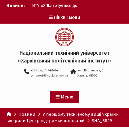
Перейти
Новини:
НТУ «ХПІ» готується до
до
виборів ректора
вмісту
Лінки і мови
Музичні таланти ХПІ
запрошуються на
Всеукраїнський
фестиваль «Червона
рута – 2027»
ХПІ уклав угоду про
Національний технічний університет
партнерство з ДержНДІ
«Харківський політехнічний iнститут»
технологій кібербезпеки
Випускник ХПІ став
+38 (057) 707-66-34
вул. Кирпичова, 2
Головнокомандувачем
omsroot@kpi.kharkov.ua
Харків, 61002
Збройних Сил України
У Верховній Раді за
участю ХПІ обговорили
перспективи українсько-
Меню
іспанського
технологічного
Новини
У першому технічному виші України
партнерства
відкрили Центр підтримки інновацій
SHA_8849