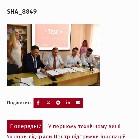
SHA_8849
Поділитись:
Навігація
Попередній
Попередній
У першому технічному виші
записів
запис:
України відкрили Центр підтримки інновацій