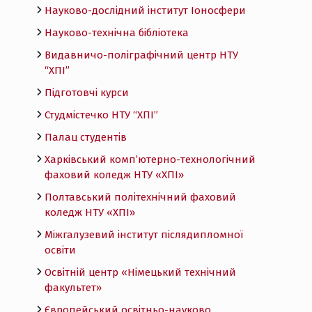
Науково-дослідний інститут Іоносфери
Науково-технічна бібліотека
Видавничо-поліграфічний центр НТУ
“ХПІ”
Підготовчі курси
Студмістечко НТУ “ХПІ”
Палац студентів
Харківський комп’ютерно-технологічний
фаховий коледж НТУ «ХПI»
Полтавський політехнічний фаховий
коледж НТУ «ХПI»
Міжгалузевий інститут післядипломної
освіти
Освітній центр «Німецький технічний
факультет»
Європейський освітньо-науково