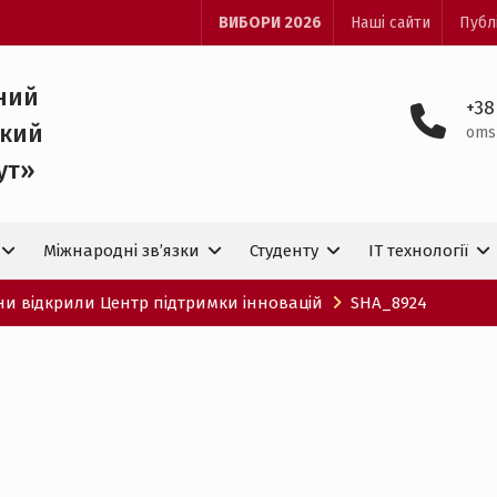
ВИБОРИ 2026
Наші сайти
Публ
ний
+38
ький
oms
ут»
Міжнародні зв’язки
Студенту
IT технологiї
ни відкрили Центр підтримки інновацій
SHA_8924