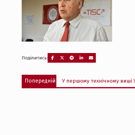
Поділитись:
Навігація
Попередній
Попередній
У першому технічному виші 
записів
запис: