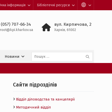
ічна інформація
Бібліотечні ресурси
 (057) 707-66-34
вул. Кирпичова, 2
root@kpi.kharkov.ua
Харків, 61002
Пошук:
Новини
Cайти підрозділів
Відділ діловодства та канцелярії
Методичний відділ