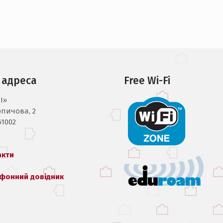
 адреса
Free Wi-Fi
I»
рпичова, 2
61002
акти
фонний довідник