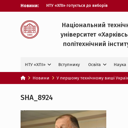
Перейти
Новини:
НТУ «ХПІ» готується до виборів
до
ректора
вмісту
Музичні таланти ХПІ запрошуються на
Всеукраїнський фестиваль «Червона
Національний техніч
рута – 2027»
університет «Харківс
ХПІ уклав угоду про партнерство з
ДержНДІ технологій кібербезпеки
політехнічний iнстит
Випускник ХПІ став
Головнокомандувачем Збройних Сил
України
НТУ «ХПІ»
Вступнику
Освіта
Наука
У Верховній Раді за участю ХПІ
обговорили перспективи українсько-
іспанського технологічного
Новини
У першому технічному виші Украї
партнерства
SHA_8924