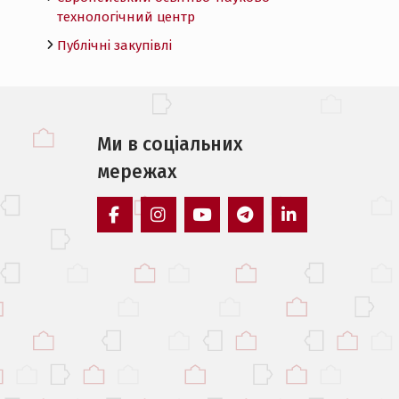
технологічний центр
Публічні закупівлі
Ми в соцiальних
мережах
facebook
instagram
youtube
telegram
linkedin