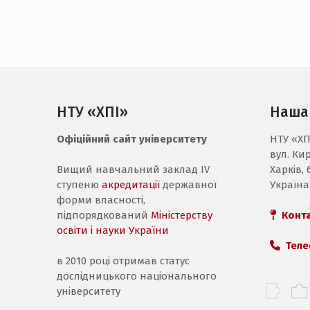
НТУ «ХПІ»
Наша
Офіційний сайт університету
НТУ «ХП
вул. Ки
Вищий навчальний заклад IV
Харків, 
ступеню
акредитації
державної
Україна
форми власності,
підпорядкований
Міністерству
Конт
освіти і науки України
Теле
в 2010 році отримав статус
дослідницького національного
університету