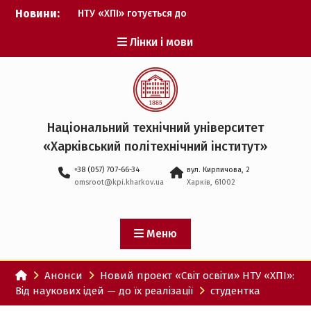
Перейти
Новини:
НТУ «ХПІ» готується до
до
виборів ректора
вмісту
Лінки і мови
Музичні таланти ХПІ
запрошуються на
Всеукраїнський
фестиваль «Червона
рута – 2027»
ХПІ уклав угоду про
Національний технічний університет
партнерство з ДержНДІ
«Харківський політехнічний iнститут»
технологій кібербезпеки
Випускник ХПІ став
+38 (057) 707-66-34
вул. Кирпичова, 2
Головнокомандувачем
omsroot@kpi.kharkov.ua
Харків, 61002
Збройних Сил України
У Верховній Раді за
участю ХПІ обговорили
перспективи українсько-
Меню
іспанського
технологічного
Анонси
Новий проект «Світ освіти» НТУ «ХПІ»:
партнерства
Від наукових ідей — до їх реалізації
студентка