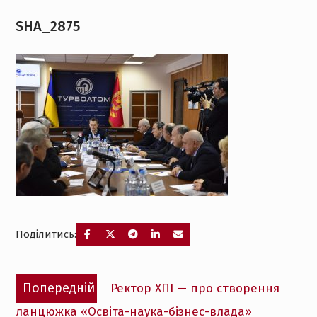
SHA_2875
Поділитись:
Навігація
Попередній
Попередній
Ректор ХПІ — про створення
записів
запис:
ланцюжка «Освіта-наука-бізнес-влада»