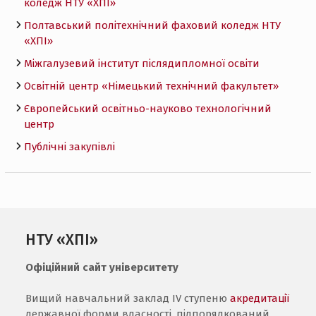
коледж НТУ «ХПI»
Полтавський політехнічний фаховий коледж НТУ
«ХПI»
Міжгалузевий інститут післядипломної освіти
Освітній центр «Німецький технічний факультет»
Європейський освітньо-науково технологічний
центр
Публічні закупівлі
НТУ «ХПІ»
Офіційний сайт університету
Вищий навчальний заклад IV ступеню
акредитації
державної форми власності, підпорядкований