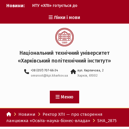
Перейти
Новини:
НТУ «ХПІ» готується до
до
виборів ректора
вмісту
Лінки і мови
Музичні таланти ХПІ
запрошуються на
Всеукраїнський
фестиваль «Червона
рута – 2027»
ХПІ уклав угоду про
Національний технічний університет
партнерство з ДержНДІ
«Харківський політехнічний iнститут»
технологій кібербезпеки
Випускник ХПІ став
+38 (057) 707-66-34
вул. Кирпичова, 2
Головнокомандувачем
omsroot@kpi.kharkov.ua
Харків, 61002
Збройних Сил України
У Верховній Раді за
участю ХПІ обговорили
перспективи українсько-
Меню
іспанського
технологічного
Новини
Ректор ХПІ — про створення
партнерства
ланцюжка «Освіта-наука-бізнес-влада»
SHA_2875