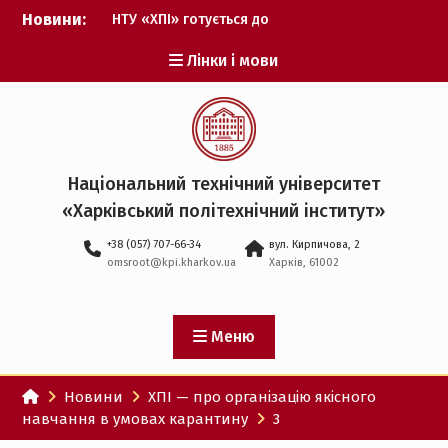
Перейти
Новини:
НТУ «ХПІ» готується до
до
виборів ректора
вмісту
Лінки і мови
Музичні таланти ХПІ
запрошуються на
Всеукраїнський
фестиваль «Червона
рута – 2027»
ХПІ уклав угоду про
Національний технічний університет
партнерство з ДержНДІ
«Харківський політехнічний iнститут»
технологій кібербезпеки
Випускник ХПІ став
+38 (057) 707-66-34
вул. Кирпичова, 2
Головнокомандувачем
omsroot@kpi.kharkov.ua
Харків, 61002
Збройних Сил України
У Верховній Раді за
участю ХПІ обговорили
перспективи українсько-
Меню
іспанського
технологічного
Новини
ХПІ — про організацію якісного
партнерства
навчання в умовах карантину
3