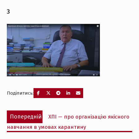
3
Поділитись:
Навігація
Попередній
Попередній
ХПІ — про організацію якісного
записів
запис:
навчання в умовах карантину