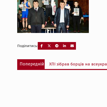
Поділитись:
Навігація
Попередній
Попередній
ХПІ зібрав борців на всеукр
записів
запис: