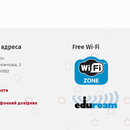
 адреса
Free Wi-Fi
I»
рпичова, 2
61002
акти
фонний довідник