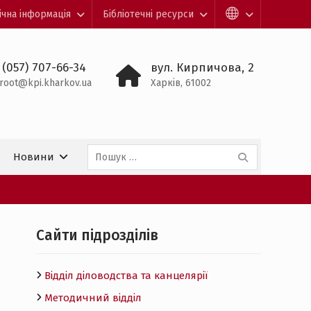
ічна інформація
Бібліотечні ресурси
 (057) 707-66-34
вул. Кирпичова, 2
root@kpi.kharkov.ua
Харків, 61002
Пошук:
Новини
Cайти підрозділів
Відділ діловодства та канцелярії
Методичний відділ