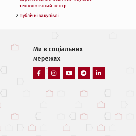
технологічний центр
Публічні закупівлі
Ми в соцiальних
мережах
facebook
instagram
youtube
telegram
linkedin