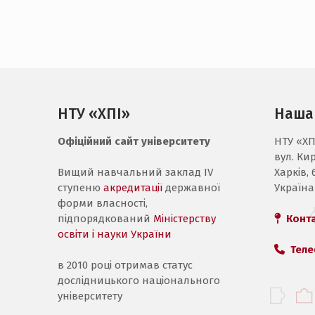
НТУ «ХПІ»
Наша
Офіційний сайт університету
НТУ «ХП
вул. Ки
Вищий навчальний заклад IV
Харків, 
ступеню
акредитації
державної
Україна
форми власності,
підпорядкований
Міністерству
Конт
освіти і науки України
Теле
в 2010 році отримав статус
дослідницького національного
університету