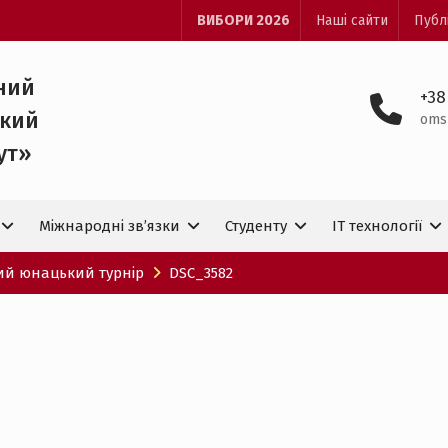
ВИБОРИ 2026
Наші сайти
Публ
ний
+38
ький
oms
ут»
Міжнародні зв’язки
Студенту
IT технологiї
кий юнацький турнір
DSC_3582