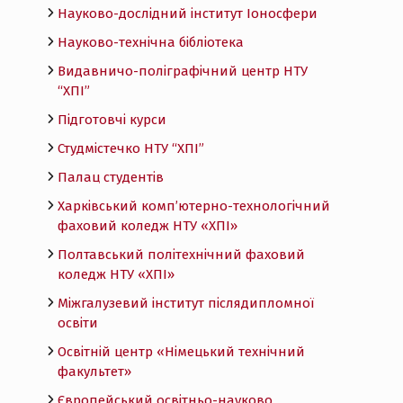
Науково-дослідний інститут Іоносфери
Науково-технічна бібліотека
Видавничо-поліграфічний центр НТУ
“ХПІ”
Підготовчі курси
Студмістечко НТУ “ХПІ”
Палац студентів
Харківський комп’ютерно-технологічний
фаховий коледж НТУ «ХПI»
Полтавський політехнічний фаховий
коледж НТУ «ХПI»
Міжгалузевий інститут післядипломної
освіти
Освітній центр «Німецький технічний
факультет»
Європейський освітньо-науково