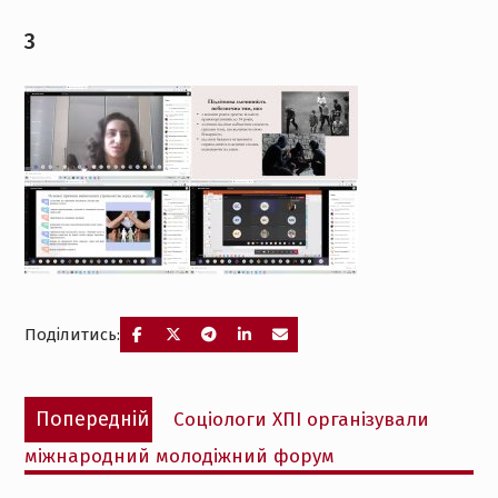
3
Поділитись:
Навігація
Попередній
Попередній
Соціологи ХПІ організували
записів
запис:
міжнародний молодіжний форум