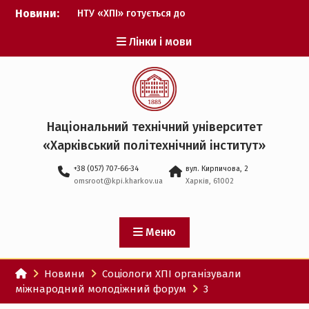
Перейти
Новини:
НТУ «ХПІ» готується до
до
виборів ректора
вмісту
Лінки і мови
Музичні таланти ХПІ
запрошуються на
Всеукраїнський
фестиваль «Червона
рута – 2027»
ХПІ уклав угоду про
Національний технічний університет
партнерство з ДержНДІ
«Харківський політехнічний iнститут»
технологій кібербезпеки
Випускник ХПІ став
+38 (057) 707-66-34
вул. Кирпичова, 2
Головнокомандувачем
omsroot@kpi.kharkov.ua
Харків, 61002
Збройних Сил України
У Верховній Раді за
участю ХПІ обговорили
перспективи українсько-
Меню
іспанського
технологічного
Новини
Соціологи ХПІ організували
партнерства
міжнародний молодіжний форум
3