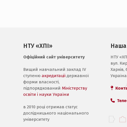
НТУ «ХПІ»
Наша
Офіційний сайт університету
НТУ «ХП
вул. Ки
Вищий навчальний заклад IV
Харків, 
ступеню
акредитації
державної
Україна
форми власності,
підпорядкований
Міністерству
Конт
освіти і науки України
Теле
в 2010 році отримав статус
дослідницького національного
університету