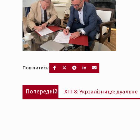
Поділитись:
Навігація
Попередній
Попередній
ХПІ & Укрзалізниця: дуальн
записів
запис: