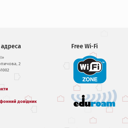
 адреса
Free Wi-Fi
I»
рпичова, 2
61002
акти
фонний довідник