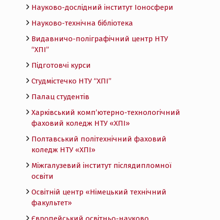
Науково-дослідний інститут Іоносфери
Науково-технічна бібліотека
Видавничо-поліграфічний центр НТУ
“ХПІ”
Підготовчі курси
Студмістечко НТУ “ХПІ”
Палац студентів
Харківський комп’ютерно-технологічний
фаховий коледж НТУ «ХПI»
Полтавський політехнічний фаховий
коледж НТУ «ХПI»
Міжгалузевий інститут післядипломної
освіти
Освітній центр «Німецький технічний
факультет»
Європейський освітньо-науково