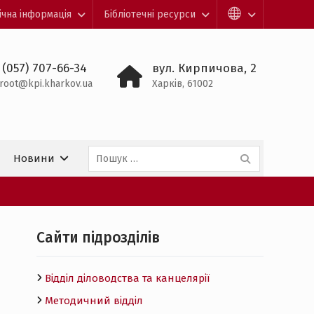
ічна інформація
Бібліотечні ресурси
 (057) 707-66-34
вул. Кирпичова, 2
root@kpi.kharkov.ua
Харків, 61002
Пошук:
Новини
Cайти підрозділів
Відділ діловодства та канцелярії
Методичний відділ