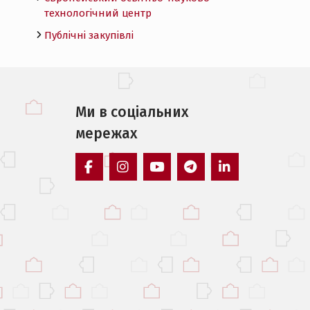
технологічний центр
Публічні закупівлі
Ми в соцiальних
мережах
facebook
instagram
youtube
telegram
linkedin