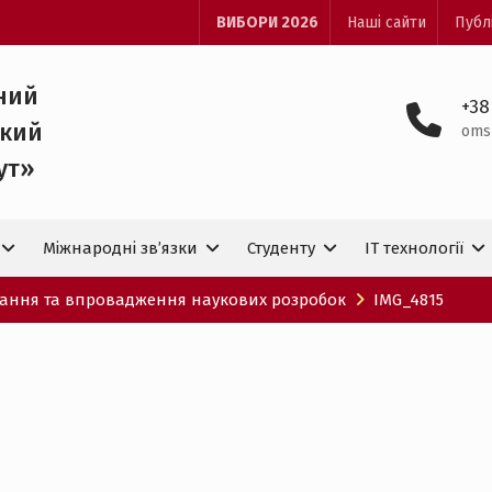
ВИБОРИ 2026
Наші сайти
Публ
ний
+38
ький
oms
ут»
Міжнародні зв’язки
Студенту
IT технологiї
вчання та впровадження наукових розробок
IMG_4815