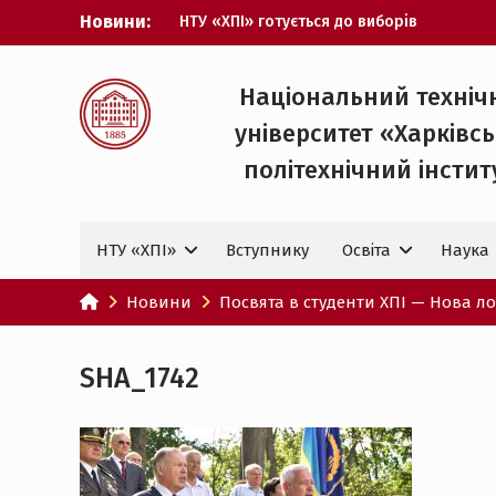
Перейти
Новини:
НТУ «ХПІ» готується до виборів
до
ректора
вмісту
Музичні таланти ХПІ запрошуються на
Всеукраїнський фестиваль «Червона
Національний техніч
рута – 2027»
університет «Харківс
ХПІ уклав угоду про партнерство з
ДержНДІ технологій кібербезпеки
політехнічний iнстит
Випускник ХПІ став
Головнокомандувачем Збройних Сил
України
НТУ «ХПІ»
Вступнику
Освіта
Наука
У Верховній Раді за участю ХПІ
обговорили перспективи українсько-
іспанського технологічного
Новини
Посвята в студенти ХПІ — Нова лок
партнерства
SHA_1742