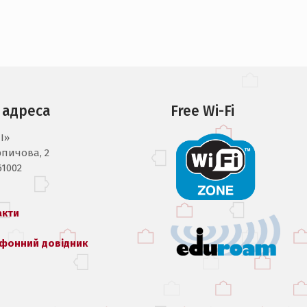
 адреса
Free Wi-Fi
I»
рпичова, 2
61002
акти
фонний довідник