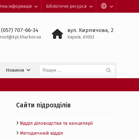
ічна інформація
Бібліотечні ресурси
 (057) 707-66-34
вул. Кирпичова, 2
root@kpi.kharkov.ua
Харків, 61002
Пошук:
Новини
Cайти підрозділів
Відділ діловодства та канцелярії
Методичний відділ