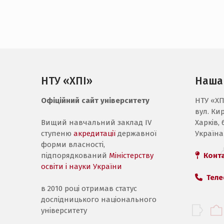
НТУ «ХПІ»
Наша
Офіційний сайт університету
НТУ «ХП
вул. Ки
Вищий навчальний заклад IV
Харків, 
ступеню
акредитації
державної
Україна
форми власності,
підпорядкований
Міністерству
Конт
освіти і науки України
Теле
в 2010 році отримав статус
дослідницького національного
університету