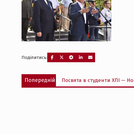
Поділитись:
Навігація
Попередній
Попередній
Посвята в студенти ХПІ — Нов
записів
запис: