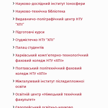
Науково-дослідний інститут Іоносфери
Науково-технічна бібліотека
Видавничо-поліграфічний центр НТУ
“ХПІ”
Підготовчі курси
Студмістечко НТУ “ХПІ”
Палац студентів
Харківський комп’ютерно-технологічний
фаховий коледж НТУ «ХПI»
Полтавський політехнічний фаховий
коледж НТУ «ХПI»
Міжгалузевий інститут післядипломної
освіти
Освітній центр «Німецький технічний
факультет»
Європейський освітньо-науково