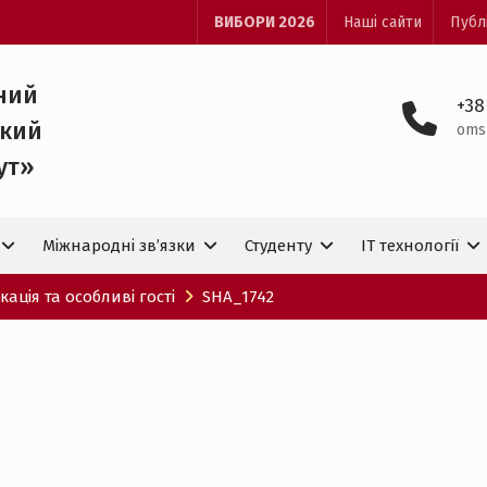
ВИБОРИ 2026
Наші сайти
Публ
ний
+38
ький
oms
ут»
Міжнародні зв’язки
Студенту
IT технологiї
ація та особливі гості
SHA_1742