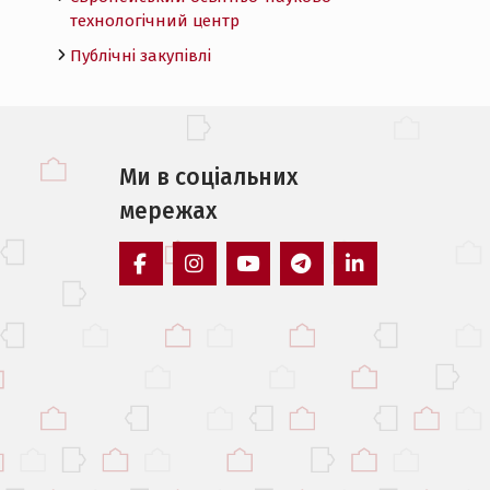
технологічний центр
Публічні закупівлі
Ми в соцiальних
мережах
facebook
instagram
youtube
telegram
linkedin