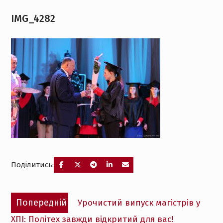
IMG_4282
Поділитись:
Навігація
Попередній
Попередній
Урочистий випуск магістрів у
записів
запис:
ХПІ: Політех завжди відкритий для вас!