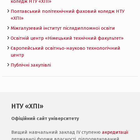
коледж НТУ «ХПI»
Полтавський політехнічний фаховий коледж НТУ
«ХПI»
Міжгалузевий інститут післядипломної освіти
Освітній центр «Німецький технічний факультет»
Європейський освітньо-науково технологічний
центр
Публічні закупівлі
НТУ «ХПІ»
Офіційний сайт університету
Вищий навчальний заклад IV ступеню
акредитації
державної форми власності, підпорядкований