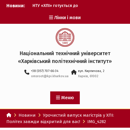
Перейти
Новини:
НТУ «ХПІ» готується до
до
виборів ректора
вмісту
Лінки і мови
Музичні таланти ХПІ
запрошуються на
Всеукраїнський
фестиваль «Червона
рута – 2027»
ХПІ уклав угоду про
Національний технічний університет
партнерство з ДержНДІ
«Харківський політехнічний iнститут»
технологій кібербезпеки
Випускник ХПІ став
+38 (057) 707-66-34
вул. Кирпичова, 2
Головнокомандувачем
omsroot@kpi.kharkov.ua
Харків, 61002
Збройних Сил України
У Верховній Раді за
участю ХПІ обговорили
перспективи українсько-
Меню
іспанського
технологічного
Новини
Урочистий випуск магістрів у ХПІ:
партнерства
Політех завжди відкритий для вас!
IMG_4282