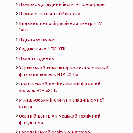
Науково-дослідний інститут Іоносфери
Науково-технічна бібліотека
Видавничо-поліграфічний центр НТУ
“ХПІ”
Підготовчі курси
Студмістечко НТУ “ХПІ”
Палац студентів
Харківський комп’ютерно-технологічний
фаховий коледж НТУ «ХПI»
Полтавський політехнічний фаховий
коледж НТУ «ХПI»
Міжгалузевий інститут післядипломної
освіти
Освітній центр «Німецький технічний
факультет»
Європейський освітньо-науково