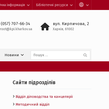
ічна інформація
Бібліотечні ресурси
 (057) 707-66-34
вул. Кирпичова, 2
root@kpi.kharkov.ua
Харків, 61002
Пошук:
Новини
Cайти підрозділів
Відділ діловодства та канцелярії
Методичний відділ