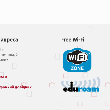
 адреса
Free Wi-Fi
I»
рпичова, 2
61002
акти
фонний довідник