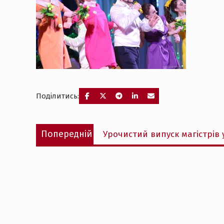
Поділитись:
Навігація
Попередній
Попередній
Урочистий випуск магістрів у
записів
запис: