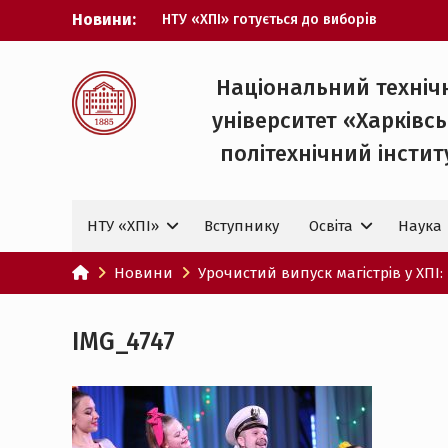
Перейти
Новини:
НТУ «ХПІ» готується до виборів
до
ректора
вмісту
Музичні таланти ХПІ запрошуються на
Всеукраїнський фестиваль «Червона
Національний техніч
рута – 2027»
університет «Харківс
ХПІ уклав угоду про партнерство з
ДержНДІ технологій кібербезпеки
політехнічний iнстит
Випускник ХПІ став
Головнокомандувачем Збройних Сил
України
НТУ «ХПІ»
Вступнику
Освіта
Наука
У Верховній Раді за участю ХПІ
обговорили перспективи українсько-
іспанського технологічного
Новини
Урочистий випуск магістрів у ХПІ:
партнерства
IMG_4747