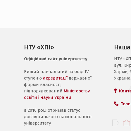
НТУ «ХПІ»
Наша
Офіційний сайт університету
НТУ «ХП
вул. Ки
Вищий навчальний заклад IV
Харків, 
ступеню
акредитації
державної
Україна
форми власності,
підпорядкований
Міністерству
Конт
освіти і науки України
Теле
в 2010 році отримав статус
дослідницького національного
університету