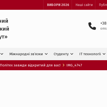
ВИБОРИ 2026
Наші сайти
Публ
ний
+38
ький
oms
ут»
Міжнародні зв’язки
Студенту
IT технологiї
 Політех завжди відкритий для вас!
IMG_4747