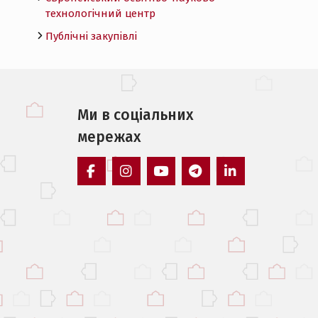
технологічний центр
Публічні закупівлі
Ми в соцiальних
мережах
facebook
instagram
youtube
telegram
linkedin