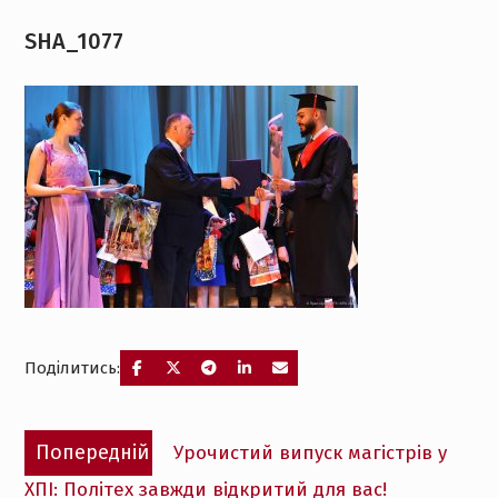
SHA_1077
Поділитись:
Навігація
Попередній
Попередній
Урочистий випуск магістрів у
записів
запис:
ХПІ: Політех завжди відкритий для вас!