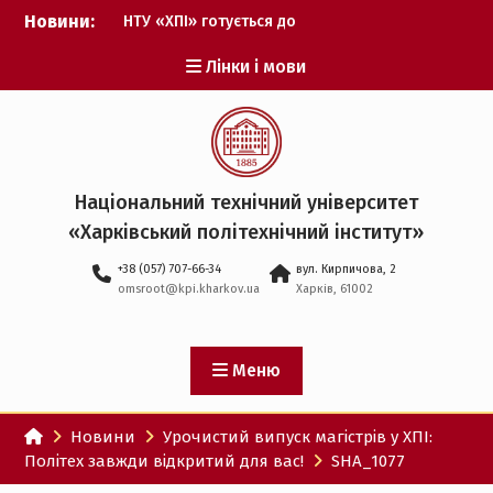
Перейти
Новини:
НТУ «ХПІ» готується до
до
виборів ректора
вмісту
Лінки і мови
Музичні таланти ХПІ
запрошуються на
Всеукраїнський
фестиваль «Червона
рута – 2027»
ХПІ уклав угоду про
Національний технічний університет
партнерство з ДержНДІ
«Харківський політехнічний iнститут»
технологій кібербезпеки
Випускник ХПІ став
+38 (057) 707-66-34
вул. Кирпичова, 2
Головнокомандувачем
omsroot@kpi.kharkov.ua
Харків, 61002
Збройних Сил України
У Верховній Раді за
участю ХПІ обговорили
перспективи українсько-
Меню
іспанського
технологічного
Новини
Урочистий випуск магістрів у ХПІ:
партнерства
Політех завжди відкритий для вас!
SHA_1077