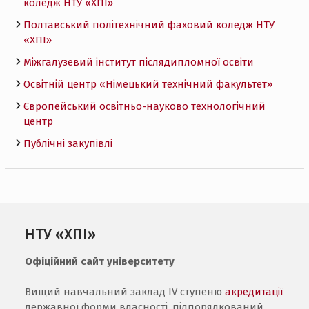
коледж НТУ «ХПI»
Полтавський політехнічний фаховий коледж НТУ
«ХПI»
Міжгалузевий інститут післядипломної освіти
Освітній центр «Німецький технічний факультет»
Європейський освітньо-науково технологічний
центр
Публічні закупівлі
НТУ «ХПІ»
Офіційний сайт університету
Вищий навчальний заклад IV ступеню
акредитації
державної форми власності, підпорядкований